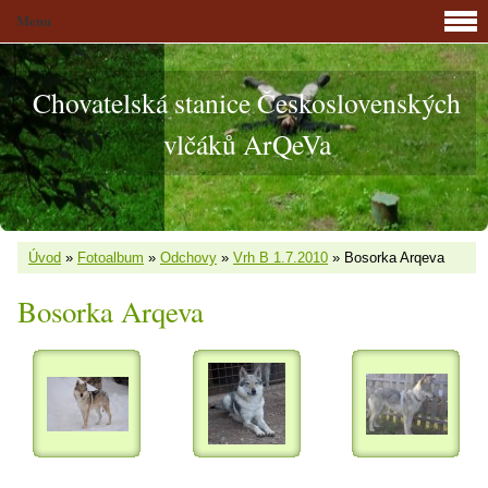
Menu
Chovatelská stanice Československých
vlčáků ArQeVa
Úvod
»
Fotoalbum
»
Odchovy
»
Vrh B 1.7.2010
»
Bosorka Arqeva
Bosorka Arqeva