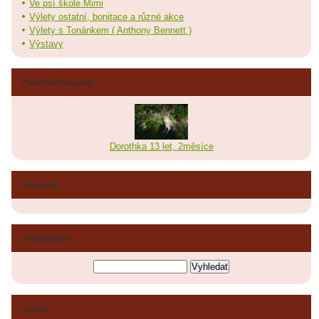
Ve psí škole Mimi
Výlety ostatní, bonitace a různé akce
Výlety s Tonánkem ( Anthony Bennett )
Výstavy
Poslední fotografie
Dorothka 13 let, 2měsíce
Facebook
Vyhledávání
Archiv