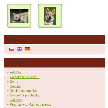
Jazyky
Fotoalbum
ArQeVa
Co dokáže ArQeVa :-)
Doma
Naši psi
Nikolka se smečkou
Novoroční procházky
Odchovy
Procházky u Máchova jezera