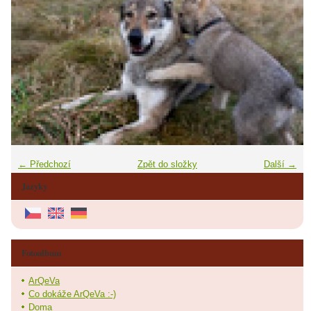
← Předchozí
Zpět do složky
Další →
Jazyky
Fotoalbum
ArQeVa
Co dokáže ArQeVa :-)
Doma