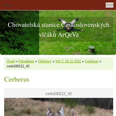
Menu
Chovatelská stanice Československých
vlčáků ArQeVa
Úvod
»
Fotoalbum
»
Odchovy
»
Vrh C 16.11.2011
»
Cerberus
»
cerb100212_42
Cerberus
cerb100212_42