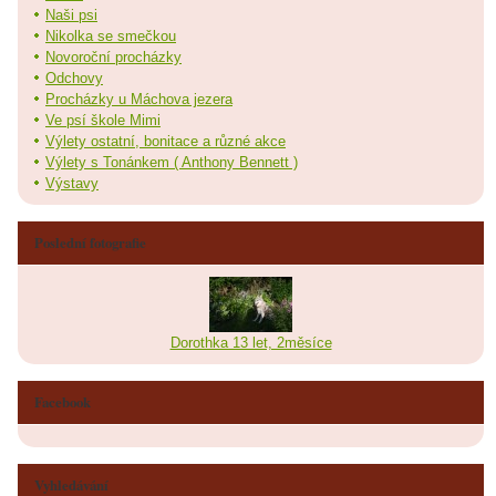
Naši psi
Nikolka se smečkou
Novoroční procházky
Odchovy
Procházky u Máchova jezera
Ve psí škole Mimi
Výlety ostatní, bonitace a různé akce
Výlety s Tonánkem ( Anthony Bennett )
Výstavy
Poslední fotografie
Dorothka 13 let, 2měsíce
Facebook
Vyhledávání