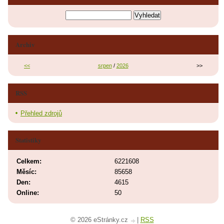
Archiv
<<
srpen
/
2026
>>
RSS
Přehled zdrojů
Statistiky
Celkem:
6221608
Měsíc:
85658
Den:
4615
Online:
50
© 2026 eStránky.cz
|
RSS