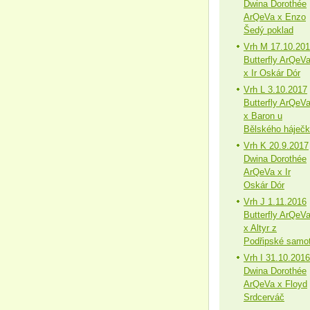
Dwina Dorothée
ArQeVa x Enzo
Šedý poklad
Vrh M 17.10.20
Butterfly ArQeV
x Ir Oskár Dór
Vrh L 3.10.2017
Butterfly ArQeV
x Baron u
Bělského háječ
Vrh K 20.9.2017
Dwina Dorothée
ArQeVa x Ir
Oskár Dór
Vrh J 1.11.2016
Butterfly ArQeV
x Altyr z
Podřipské samo
Vrh I 31.10.2016
Dwina Dorothée
ArQeVa x Floyd
Srdcerváč