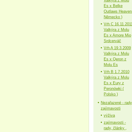
Valkýra z Molu
Es x Belke
Outlaws Heaven
Německo )
Vrh C 16.11.201
Valkýra z Molu
Es x Amore Mio
Srdcerváč
Vrh A 19.3.2009
Valkýra z Molu
Es x Qeron z
Molu Es
Vrh B 1.7.2010
Valkýra z Molu
Es x Eury z
Peronówki (
Polsko )
Nezařazené - rady
zajímavosti
výživa
zajímavosti -
rady, články ,