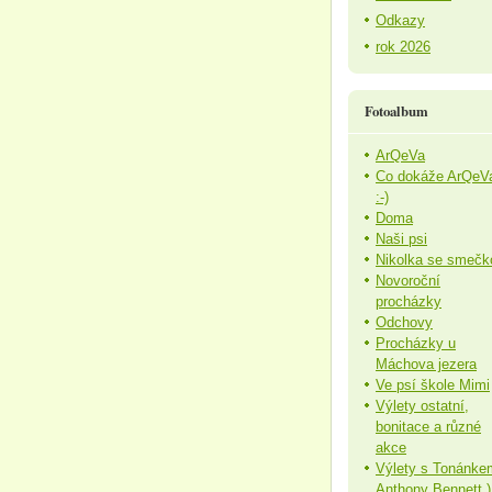
Odkazy
rok 2026
Fotoalbum
ArQeVa
Co dokáže ArQeV
:-)
Doma
Naši psi
Nikolka se smečk
Novoroční
procházky
Odchovy
Procházky u
Máchova jezera
Ve psí škole Mimi
Výlety ostatní,
bonitace a různé
akce
Výlety s Tonánke
Anthony Bennett )