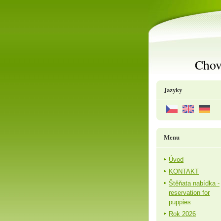
Chov
Jazyky
Menu
Úvod
KONTAKT
Štěňata nabídka -
reservation for
puppies
Rok 2026