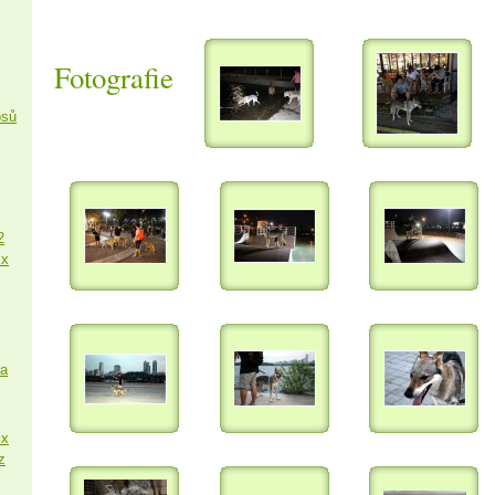
Fotografie
psů
2
 x
sa
 x
z