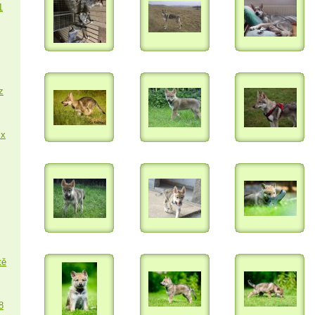
1
z
 x
tě
8