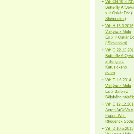
Vrh CH 19.3.20
Butterfly ArQeV
x Ir Oskár Dór (
Slovensko )
Vrh H 15.3.2016
Valkýra z Molu
Es x Ir Oskár Dó
( Slovensko)
Vrh G 22.12.201
Butterfly ArQeV
x Bengie z
Katusického
dvora
Vrh F 1.6.2014
Valkýra z Molu
Es x Baron z
Bělského háječ
Vrh E 12.12.201
Aeron ArQeVa x
Expert Wolf
Rhoderick Sodar
Vrh D 10.5.2013