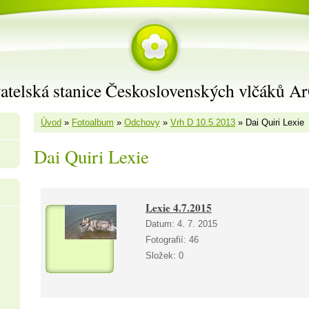
atelská stanice Československých vlčáků A
Úvod
»
Fotoalbum
»
Odchovy
»
Vrh D 10.5.2013
»
Dai Quiri Lexie
Dai Quiri Lexie
Lexie 4.7.2015
Datum:
4. 7. 2015
Fotografií:
46
Složek:
0