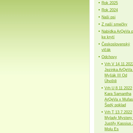
Rok 2025
Rok 2024
Naši psi
Z naší smečky
Nabídka ArQeVa 
ke krytí
Československý
vlčák
Odchovy
Vrh V 14.11.202
Jezinka ArQeVa
Myšák III Od
Úhoště
Vrh U 8.11.2022
Kara Samantha
ArQeVa x Mufa
Šedý poklad
Vrh T 13.7.2022
Mylady Mystery
Justify Kassius 
Molu Es