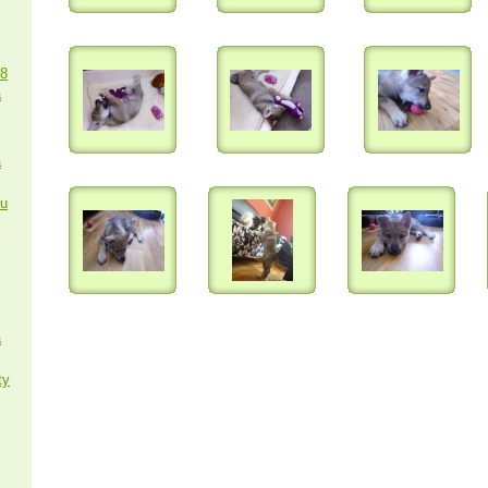
18
a
a
ku
a
ty