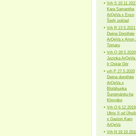
Vrh S 10.11.202
Kara Samantha
ArQeVa x Enzo
Šedý poklad
Vrh R 13.5.2021
Dwina Dorothée
ArQeVa x Arron 
Tomaru
Vrh Q 28.5.2020
Jezinka ArQeVa
Ir Oskár Dór
vrh P 27.5.2020
Dwina dorothée
ArQeVa x
Blotáhunka
Šungmánitu-ha
Khoyáke
Vrh O 6.12.2019
Ultrix II od Úhoš
x Gaston Karo
ArQeVa
Vrh N 19.10.201