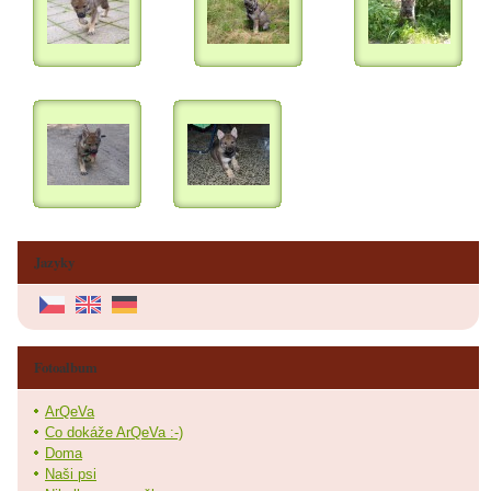
Jazyky
Fotoalbum
ArQeVa
Co dokáže ArQeVa :-)
Doma
Naši psi