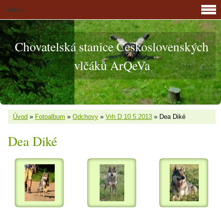
Menu
Chovatelská stanice Československých
vlčáků ArQeVa
Úvod
»
Fotoalbum
»
Odchovy
»
Vrh D 10.5.2013
»
Dea Diké
Dea Diké