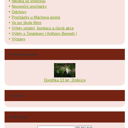
Nikolka se smečkou
Novoroční procházky
Odchovy
Procházky u Máchova jezera
Ve psí škole Mimi
Výlety ostatní, bonitace a různé akce
Výlety s Tonánkem ( Anthony Bennett )
Výstavy
Poslední fotografie
Dorothka 13 let, 2měsíce
Facebook
Vyhledávání