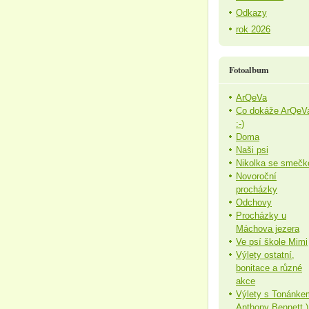
Odkazy
rok 2026
Fotoalbum
ArQeVa
Co dokáže ArQeV
:-)
Doma
Naši psi
Nikolka se smečk
Novoroční
procházky
Odchovy
Procházky u
Máchova jezera
Ve psí škole Mimi
Výlety ostatní,
bonitace a různé
akce
Výlety s Tonánke
Anthony Bennett )