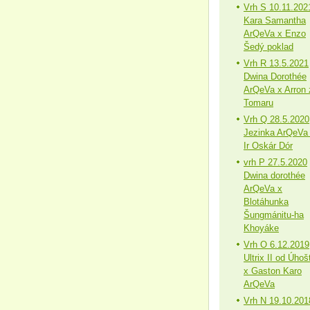
Vrh S 10.11.202
Kara Samantha
ArQeVa x Enzo
Šedý poklad
Vrh R 13.5.2021
Dwina Dorothée
ArQeVa x Arron 
Tomaru
Vrh Q 28.5.2020
Jezinka ArQeVa
Ir Oskár Dór
vrh P 27.5.2020
Dwina dorothée
ArQeVa x
Blotáhunka
Šungmánitu-ha
Khoyáke
Vrh O 6.12.2019
Ultrix II od Úhoš
x Gaston Karo
ArQeVa
Vrh N 19.10.201