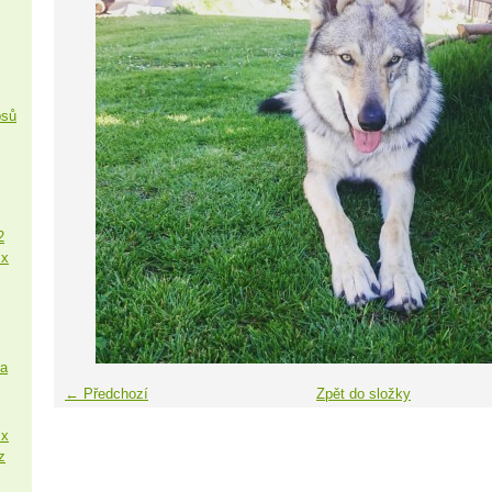
psů
2
 x
sa
← Předchozí
Zpět do složky
 x
z