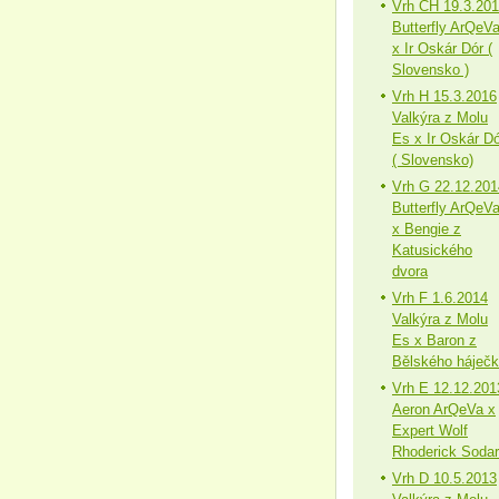
Vrh CH 19.3.20
Butterfly ArQeV
x Ir Oskár Dór (
Slovensko )
Vrh H 15.3.2016
Valkýra z Molu
Es x Ir Oskár Dó
( Slovensko)
Vrh G 22.12.201
Butterfly ArQeV
x Bengie z
Katusického
dvora
Vrh F 1.6.2014
Valkýra z Molu
Es x Baron z
Bělského háječ
Vrh E 12.12.201
Aeron ArQeVa x
Expert Wolf
Rhoderick Sodar
Vrh D 10.5.2013