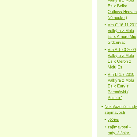
Valkýra z Molu
Es x Belke
Outlaws Heaven
Německo )
Vrh C 16.11.201
Valkýra z Molu
Es x Amore Mio
Srdcerváč
Vrh A 19.3.2009
Valkýra z Molu
Es x Qeron z
Molu Es
Vrh B 1.7.2010
Valkýra z Molu
Es x Eury z
Peronówki (
Polsko )
Nezařazené - rady
zajímavosti
výživa
zajímavosti -
rady, články ,