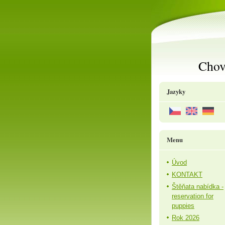
Chov
Jazyky
Menu
Úvod
KONTAKT
Štěňata nabídka -
reservation for
puppies
Rok 2026