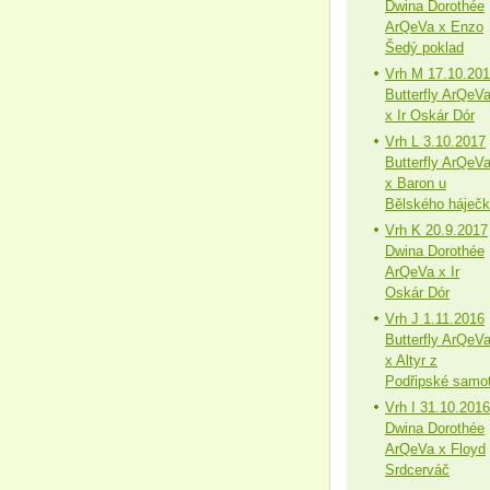
Dwina Dorothée
ArQeVa x Enzo
Šedý poklad
Vrh M 17.10.20
Butterfly ArQeV
x Ir Oskár Dór
Vrh L 3.10.2017
Butterfly ArQeV
x Baron u
Bělského háječ
Vrh K 20.9.2017
Dwina Dorothée
ArQeVa x Ir
Oskár Dór
Vrh J 1.11.2016
Butterfly ArQeV
x Altyr z
Podřipské samo
Vrh I 31.10.2016
Dwina Dorothée
ArQeVa x Floyd
Srdcerváč