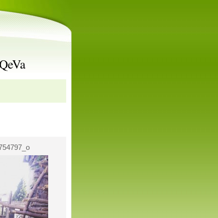
rQeVa
754797_o