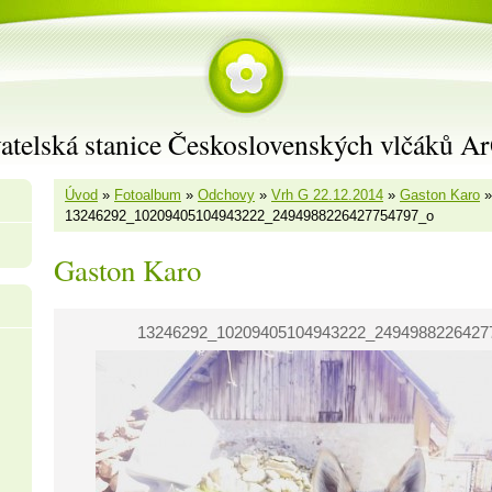
atelská stanice Československých vlčáků A
Úvod
»
Fotoalbum
»
Odchovy
»
Vrh G 22.12.2014
»
Gaston Karo
»
13246292_10209405104943222_2494988226427754797_o
Gaston Karo
13246292_10209405104943222_2494988226427