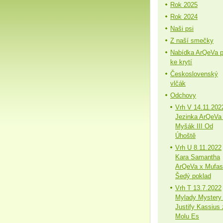
Rok 2025
Rok 2024
Naši psi
Z naší smečky
Nabídka ArQeVa 
ke krytí
Československý
vlčák
Odchovy
Vrh V 14.11.202
Jezinka ArQeVa
Myšák III Od
Úhoště
Vrh U 8.11.2022
Kara Samantha
ArQeVa x Mufa
Šedý poklad
Vrh T 13.7.2022
Mylady Mystery
Justify Kassius 
Molu Es