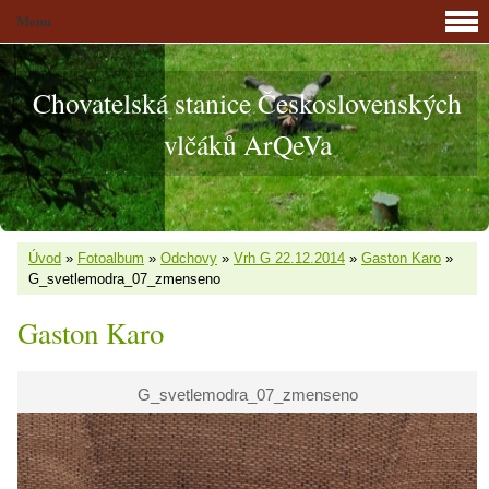
Menu
Chovatelská stanice Československých
vlčáků ArQeVa
Úvod
»
Fotoalbum
»
Odchovy
»
Vrh G 22.12.2014
»
Gaston Karo
»
G_svetlemodra_07_zmenseno
Gaston Karo
G_svetlemodra_07_zmenseno