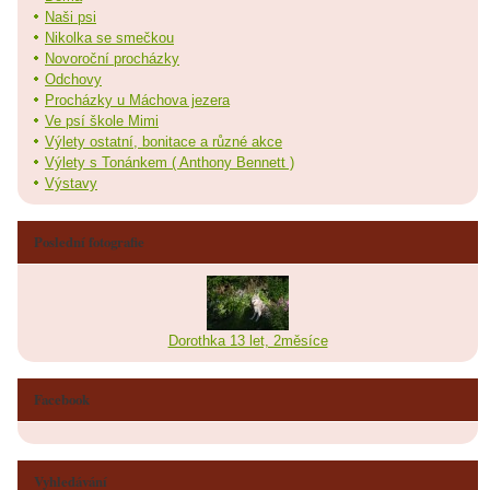
Naši psi
Nikolka se smečkou
Novoroční procházky
Odchovy
Procházky u Máchova jezera
Ve psí škole Mimi
Výlety ostatní, bonitace a různé akce
Výlety s Tonánkem ( Anthony Bennett )
Výstavy
Poslední fotografie
Dorothka 13 let, 2měsíce
Facebook
Vyhledávání