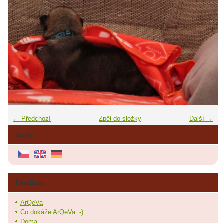
← Předchozí
Zpět do složky
Další →
Jazyky
Fotoalbum
ArQeVa
Co dokáže ArQeVa :-)
Doma