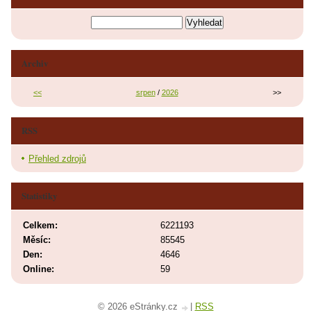
Archiv
<<
srpen
/
2026
>>
RSS
Přehled zdrojů
Statistiky
Celkem:
6221193
Měsíc:
85545
Den:
4646
Online:
59
© 2026 eStránky.cz
|
RSS