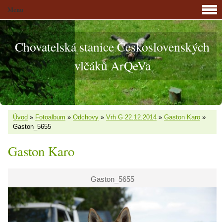
Menu
Chovatelská stanice Československých
vlčáků ArQeVa
Úvod
»
Fotoalbum
»
Odchovy
»
Vrh G 22.12.2014
»
Gaston Karo
»
Gaston_5655
Gaston Karo
Gaston_5655