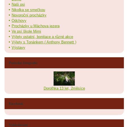
Naši psi
Nikolka se smečkou
Novoroční procházky
Odchovy
Procházky u Máchova jezera
Ve psí škole Mimi
Výlety ostatní, bonitace a různé akce
Výlety s Tonánkem ( Anthony Bennett )
Výstavy
Poslední fotografie
Dorothka 13 let, 2měsíce
Facebook
Vyhledávání