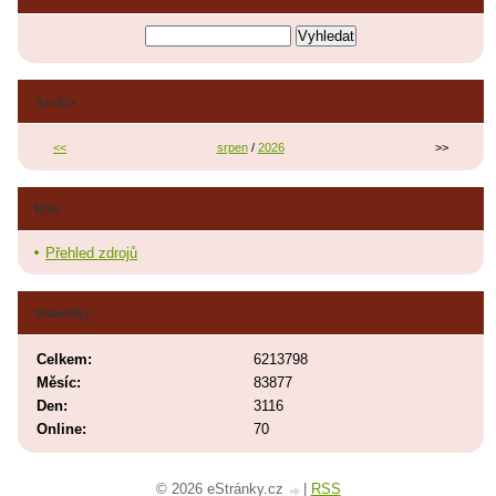
Archiv
<<
srpen
/
2026
>>
RSS
Přehled zdrojů
Statistiky
Celkem:
6213798
Měsíc:
83877
Den:
3116
Online:
70
© 2026 eStránky.cz
|
RSS