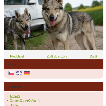
← Předchozí
Zpět do složky
Další →
Jazyky
Fotoalbum
ArQeVa
Co dokáže ArQeVa :-)
Doma