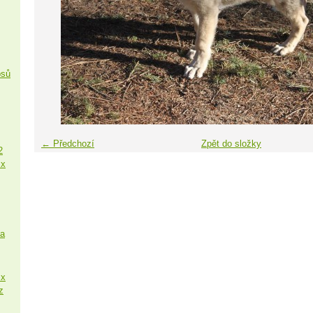
psů
← Předchozí
Zpět do složky
2
 x
sa
 x
z