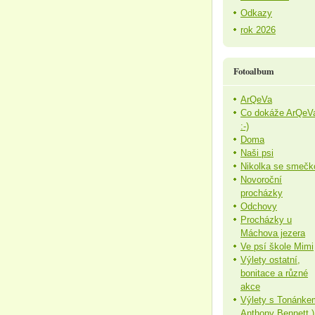
Odkazy
rok 2026
Fotoalbum
ArQeVa
Co dokáže ArQeV
:-)
Doma
Naši psi
Nikolka se smečk
Novoroční
procházky
Odchovy
Procházky u
Máchova jezera
Ve psí škole Mimi
Výlety ostatní,
bonitace a různé
akce
Výlety s Tonánke
Anthony Bennett )