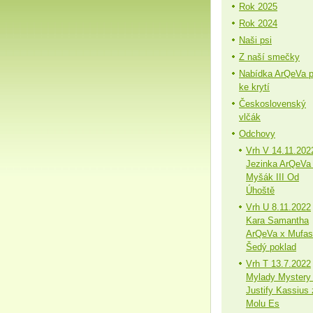
Rok 2025
Rok 2024
Naši psi
Z naší smečky
Nabídka ArQeVa 
ke krytí
Československý
vlčák
Odchovy
Vrh V 14.11.202
Jezinka ArQeVa
Myšák III Od
Úhoště
Vrh U 8.11.2022
Kara Samantha
ArQeVa x Mufa
Šedý poklad
Vrh T 13.7.2022
Mylady Mystery
Justify Kassius 
Molu Es