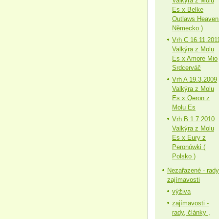
Valkýra z Molu
Es x Belke
Outlaws Heaven
Německo )
Vrh C 16.11.201
Valkýra z Molu
Es x Amore Mio
Srdcerváč
Vrh A 19.3.2009
Valkýra z Molu
Es x Qeron z
Molu Es
Vrh B 1.7.2010
Valkýra z Molu
Es x Eury z
Peronówki (
Polsko )
Nezařazené - rady
zajímavosti
výživa
zajímavosti -
rady, články ,