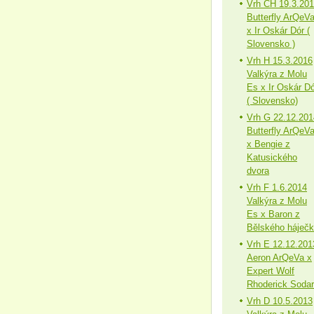
Vrh CH 19.3.20
Butterfly ArQeV
x Ir Oskár Dór (
Slovensko )
Vrh H 15.3.2016
Valkýra z Molu
Es x Ir Oskár Dó
( Slovensko)
Vrh G 22.12.201
Butterfly ArQeV
x Bengie z
Katusického
dvora
Vrh F 1.6.2014
Valkýra z Molu
Es x Baron z
Bělského háječ
Vrh E 12.12.201
Aeron ArQeVa x
Expert Wolf
Rhoderick Sodar
Vrh D 10.5.2013