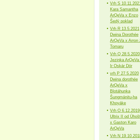
Vrh S 10.11.202
Kara Samantha
ArQeVa x Enzo
Šedý poklad
Vrh R 13.5.2021
Dwina Dorothée
ArQeVa x Arron 
Tomaru
Vrh Q 28.5.2020
Jezinka ArQeVa
Ir Oskár Dór
vrh P 27.5.2020
Dwina dorothée
ArQeVa x
Blotáhunka
Šungmánitu-ha
Khoyáke
Vrh O 6.12.2019
Ultrix II od Úhoš
x Gaston Karo
ArQeVa
Vrh N 19.10.201