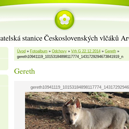
atelská stanice Československých vlčáků A
Úvod
»
Fotoalbum
»
Odchovy
»
Vrh G 22.12.2014
»
Gereth
»
gereth10941119_10153184898117774_1431729294673841919_n
Gereth
gereth10941119_10153184898117774_1431729294