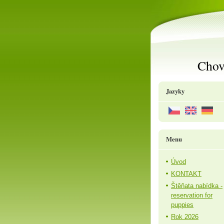
Chov
Jazyky
Menu
Úvod
KONTAKT
Štěňata nabídka -
reservation for
puppies
Rok 2026