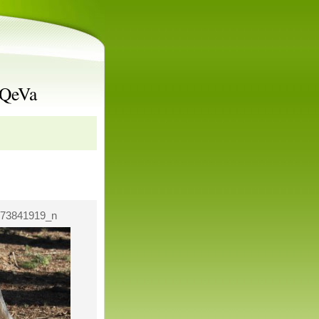
rQeVa
673841919_n