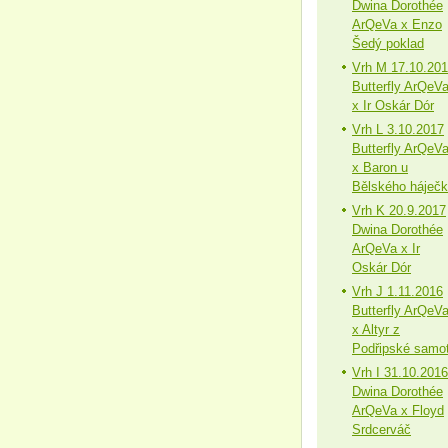
Dwina Dorothée
ArQeVa x Enzo
Šedý poklad
Vrh M 17.10.20
Butterfly ArQeV
x Ir Oskár Dór
Vrh L 3.10.2017
Butterfly ArQeV
x Baron u
Bělského háječ
Vrh K 20.9.2017
Dwina Dorothée
ArQeVa x Ir
Oskár Dór
Vrh J 1.11.2016
Butterfly ArQeV
x Altyr z
Podřipské samo
Vrh I 31.10.2016
Dwina Dorothée
ArQeVa x Floyd
Srdcerváč