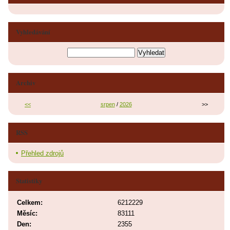
Vyhledávání
Archiv
<<
srpen
/
2026
>>
RSS
Přehled zdrojů
Statistiky
Celkem:
6212229
Měsíc:
83111
Den:
2355