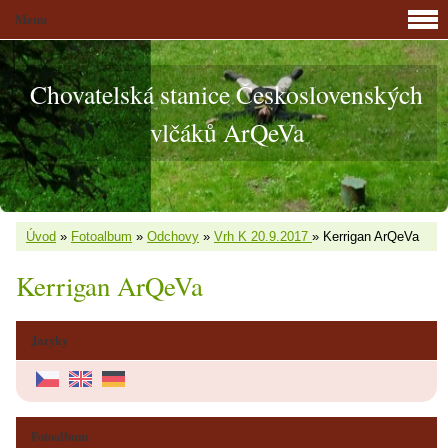
Menu
Chovatelská stanice Československých
vlčáků ArQeVa
Úvod
»
Fotoalbum
»
Odchovy
»
Vrh K 20.9.2017
»
Kerrigan ArQeVa
Kerrigan ArQeVa
Jazyky
Fotoalbum