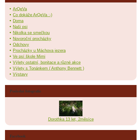
ArQeVa
Co dokáže ArQeVa :-)
Doma
Naši psi
Nikolka se smečkou
Novoroční procházky
Odchovy
Procházky u Máchova jezera
Ve psí škole Mimi
Výlety ostatní, bonitace a různé akce
Výlety s Tonánkem ( Anthony Bennett )
Výstavy
Poslední fotografie
Dorothka 13 let, 2měsíce
Facebook