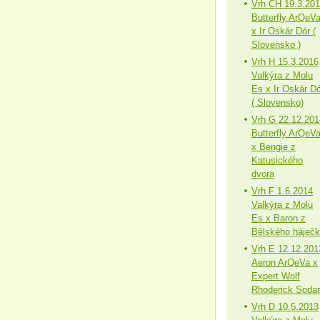
Vrh CH 19.3.20
Butterfly ArQeV
x Ir Oskár Dór (
Slovensko )
Vrh H 15.3.2016
Valkýra z Molu
Es x Ir Oskár Dó
( Slovensko)
Vrh G 22.12.201
Butterfly ArQeV
x Bengie z
Katusického
dvora
Vrh F 1.6.2014
Valkýra z Molu
Es x Baron z
Bělského háječ
Vrh E 12.12.201
Aeron ArQeVa x
Expert Wolf
Rhoderick Sodar
Vrh D 10.5.2013