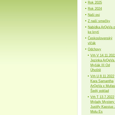
Rok 2025
Rok 2024
Naši psi
Z naší smečky
Nabídka ArQeVa 
ke krytí
Československý
vlčák
Odchovy
Vrh V 14.11.202
Jezinka ArQeVa
Myšák III Od
Úhoště
Vrh U 8.11.2022
Kara Samantha
ArQeVa x Mufa
Šedý poklad
Vrh T 13.7.2022
Mylady Mystery
Justify Kassius 
Molu Es