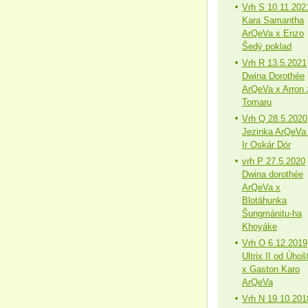
Vrh S 10.11.202
Kara Samantha
ArQeVa x Enzo
Šedý poklad
Vrh R 13.5.2021
Dwina Dorothée
ArQeVa x Arron 
Tomaru
Vrh Q 28.5.2020
Jezinka ArQeVa
Ir Oskár Dór
vrh P 27.5.2020
Dwina dorothée
ArQeVa x
Blotáhunka
Šungmánitu-ha
Khoyáke
Vrh O 6.12.2019
Ultrix II od Úhoš
x Gaston Karo
ArQeVa
Vrh N 19.10.201