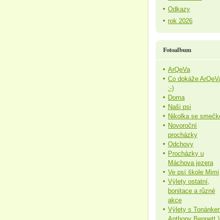
Odkazy
rok 2026
Fotoalbum
ArQeVa
Co dokáže ArQeV
:-)
Doma
Naši psi
Nikolka se smečk
Novoroční
procházky
Odchovy
Procházky u
Máchova jezera
Ve psí škole Mimi
Výlety ostatní,
bonitace a různé
akce
Výlety s Tonánke
Anthony Bennett )