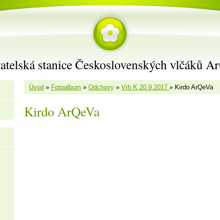
atelská stanice Československých vlčáků A
Úvod
»
Fotoalbum
»
Odchovy
»
Vrh K 20.9.2017
»
Kirdo ArQeVa
Kirdo ArQeVa