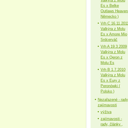
Valkýra z Molu
Es x Belke
Outlaws Heaven
Německo )
Vrh C 16.11.201
Valkýra z Molu
Es x Amore Mio
Srdcerváč
Vrh A 19.3.2009
Valkýra z Molu
Es x Qeron z
Molu Es
Vrh B 1.7.2010
Valkýra z Molu
Es x Eury z
Peronówki (
Polsko )
Nezařazené - rady
zajímavosti
výživa
zajímavosti -
rady, články ,