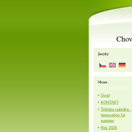
Chov
Jazyky
Menu
Úvod
KONTAKT
Štěňata nabídka -
reservation for
puppies
Rok 2026