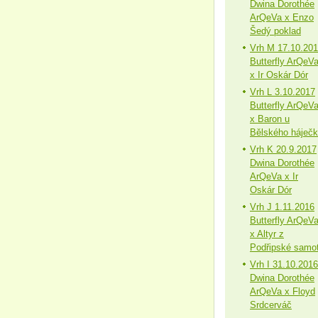
Dwina Dorothée
ArQeVa x Enzo
Šedý poklad
Vrh M 17.10.20
Butterfly ArQeV
x Ir Oskár Dór
Vrh L 3.10.2017
Butterfly ArQeV
x Baron u
Bělského háječ
Vrh K 20.9.2017
Dwina Dorothée
ArQeVa x Ir
Oskár Dór
Vrh J 1.11.2016
Butterfly ArQeV
x Altyr z
Podřipské samo
Vrh I 31.10.2016
Dwina Dorothée
ArQeVa x Floyd
Srdcerváč