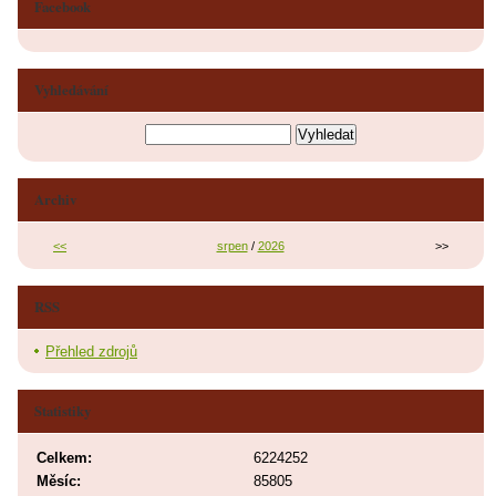
Facebook
Vyhledávání
Archiv
<<
srpen
/
2026
>>
RSS
Přehled zdrojů
Statistiky
Celkem:
6224252
Měsíc:
85805