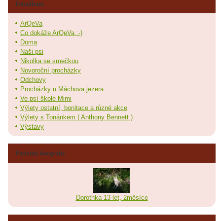
Fotoalbum
ArQeVa
Co dokáže ArQeVa :-)
Doma
Naši psi
Nikolka se smečkou
Novoroční procházky
Odchovy
Procházky u Máchova jezera
Ve psí škole Mimi
Výlety ostatní, bonitace a různé akce
Výlety s Tonánkem ( Anthony Bennett )
Výstavy
Poslední fotografie
Dorothka 13 let, 2měsíce