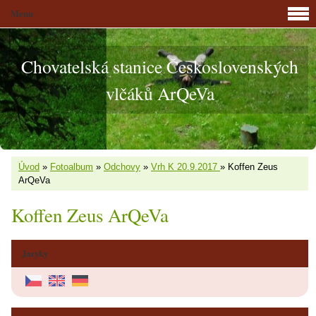
Menu
Chovatelská stanice Československých
vlčáků ArQeVa
Úvod
»
Fotoalbum
»
Odchovy
»
Vrh K 20.9.2017
»
Koffen Zeus
ArQeVa
Koffen Zeus ArQeVa
Jazyky