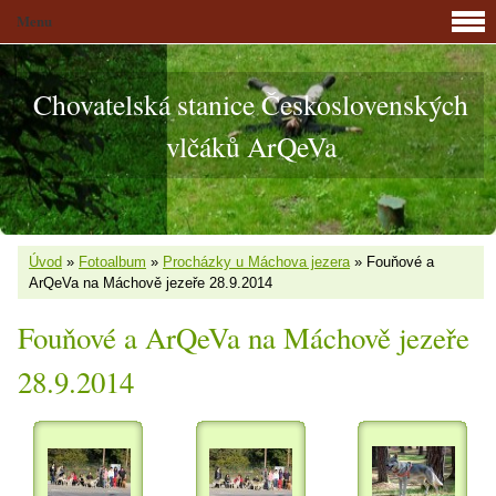
Menu
Chovatelská stanice Československých
vlčáků ArQeVa
Úvod
»
Fotoalbum
»
Procházky u Máchova jezera
»
Fouňové a
ArQeVa na Máchově jezeře 28.9.2014
Fouňové a ArQeVa na Máchově jezeře
28.9.2014