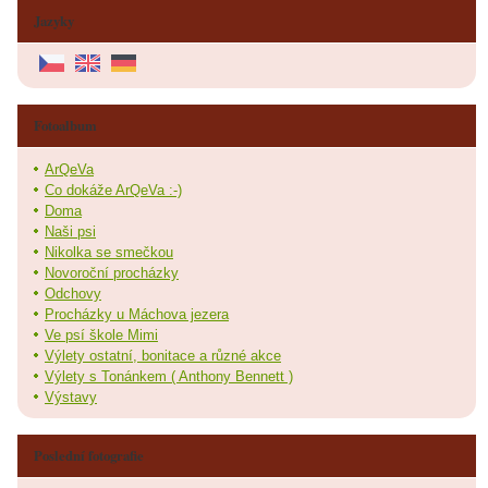
Jazyky
Fotoalbum
ArQeVa
Co dokáže ArQeVa :-)
Doma
Naši psi
Nikolka se smečkou
Novoroční procházky
Odchovy
Procházky u Máchova jezera
Ve psí škole Mimi
Výlety ostatní, bonitace a různé akce
Výlety s Tonánkem ( Anthony Bennett )
Výstavy
Poslední fotografie