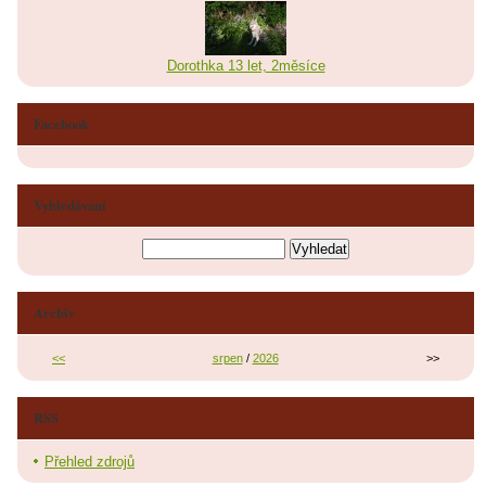
Dorothka 13 let, 2měsíce
Facebook
Vyhledávání
Archiv
<<
srpen
/
2026
>>
RSS
Přehled zdrojů