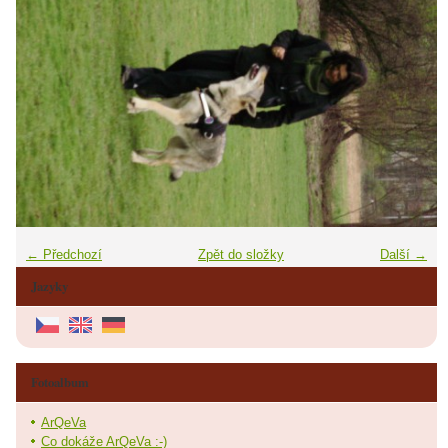
← Předchozí
Zpět do složky
Další →
Jazyky
Fotoalbum
ArQeVa
Co dokáže ArQeVa :-)