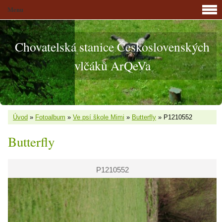
Menu
Chovatelská stanice Československých
vlčáků ArQeVa
Úvod
»
Fotoalbum
»
Ve psí škole Mimi
»
Butterfly
»
P1210552
Butterfly
P1210552