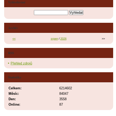
Vyhledávání
Archiv
<<
srpen
/
2026
>>
RSS
Přehled zdrojů
Statistiky
Celkem:
6214602
Měsíc:
84047
Den:
3558
Online:
87