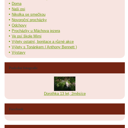
Doma
Naši psi
Nikolka se smečkou
Novoroční procházky
Odchovy
Procházky u Máchova jezera
Ve psí škole Mimi
Výlety ostatní, bonitace a různé akce
Výlety s Tonánkem ( Anthony Bennett )
Výstavy
Poslední fotografie
Dorothka 13 let, 2měsíce
Facebook