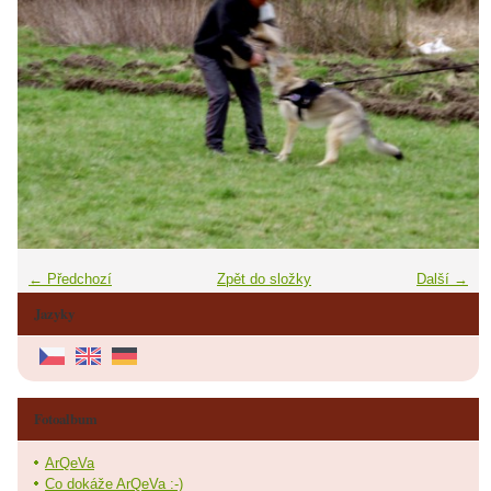
← Předchozí
Zpět do složky
Další →
Jazyky
Fotoalbum
ArQeVa
Co dokáže ArQeVa :-)