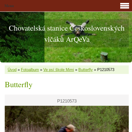
Menu
Chovatelská stanice Československých
vlčáků ArQeVa
Úvod
»
Fotoalbum
»
Ve psí škole Mimi
»
Butterfly
»
P1210573
Butterfly
P1210573