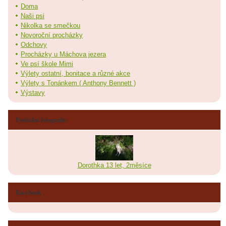
Doma
Naši psi
Nikolka se smečkou
Novoroční procházky
Odchovy
Procházky u Máchova jezera
Ve psí škole Mimi
Výlety ostatní, bonitace a různé akce
Výlety s Tonánkem ( Anthony Bennett )
Výstavy
Poslední fotografie
Dorothka 13 let, 2měsíce
Facebook