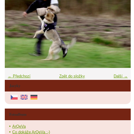
← Předchozí
Zpět do složky
Další →
Jazyky
Fotoalbum
ArQeVa
Co dokáže ArQeVa :-)