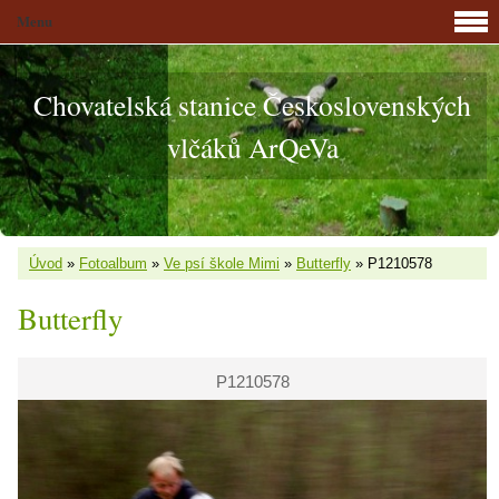
Menu
Chovatelská stanice Československých
vlčáků ArQeVa
Úvod
»
Fotoalbum
»
Ve psí škole Mimi
»
Butterfly
»
P1210578
Butterfly
P1210578