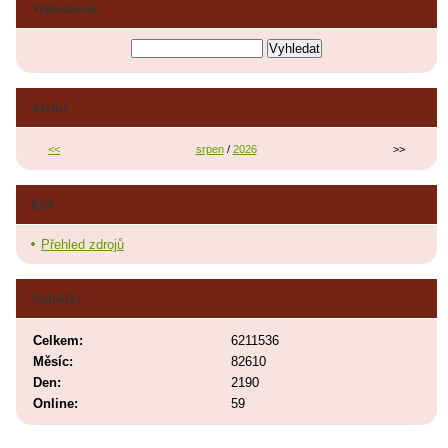
Vyhledávání
Archiv
<<
srpen
/
2026
>>
RSS
Přehled zdrojů
Statistiky
Celkem:
6211536
Měsíc:
82610
Den:
2190
Online:
59