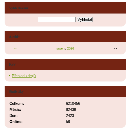
Vyhledávání
Archiv
<<
srpen
/
2026
>>
RSS
Přehled zdrojů
Statistiky
Celkem:
6210456
Měsíc:
82439
Den:
2423
Online:
56