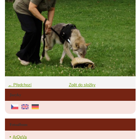
← Předchozí
Zpět do složky
Jazyky
Fotoalbum
ArQeVa