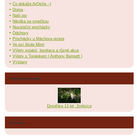
Co dokáže ArQeVa :-)
Doma
Naši psi
Nikolka se smečkou
Novoroční procházky
Odchovy
Procházky u Máchova jezera
Ve psí škole Mimi
Výlety ostatní, bonitace a různé akce
Výlety s Tonánkem ( Anthony Bennett )
Výstavy
Poslední fotografie
Dorothka 13 let, 2měsíce
Facebook