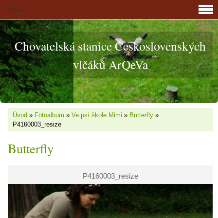
Menu
Chovatelská stanice Československých
vlčáků ArQeVa
Úvod
»
Fotoalbum
»
Ve psí škole Mimi
»
Butterfly
»
P4160003_resize
Butterfly
P4160003_resize