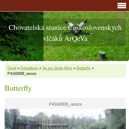
Menu
Chovatelská stanice Československých
vlčáků ArQeVa
Úvod
»
Fotoalbum
»
Ve psí škole Mimi
»
Butterfly
»
P4160008_resize
Butterfly
P4160008_resize