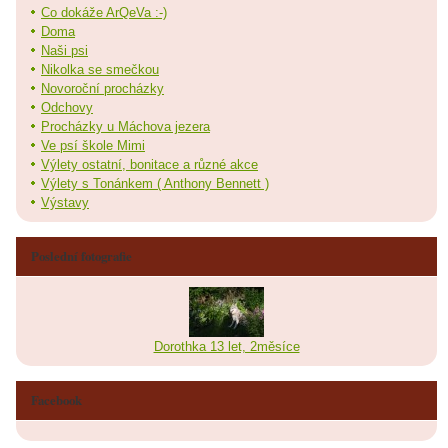
Co dokáže ArQeVa :-)
Doma
Naši psi
Nikolka se smečkou
Novoroční procházky
Odchovy
Procházky u Máchova jezera
Ve psí škole Mimi
Výlety ostatní, bonitace a různé akce
Výlety s Tonánkem ( Anthony Bennett )
Výstavy
Poslední fotografie
Dorothka 13 let, 2měsíce
Facebook