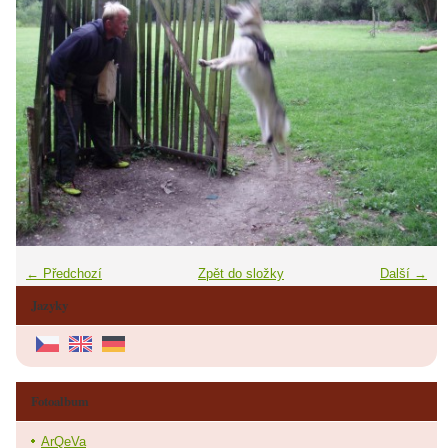
← Předchozí
Zpět do složky
Další →
Jazyky
Fotoalbum
ArQeVa