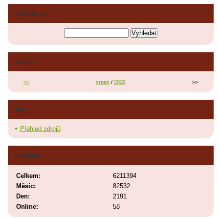
Vyhledávání
Archiv
<<
srpen
/
2026
>>
RSS
Přehled zdrojů
Statistiky
Celkem:
6211394
Měsíc:
82532
Den:
2191
Online:
58