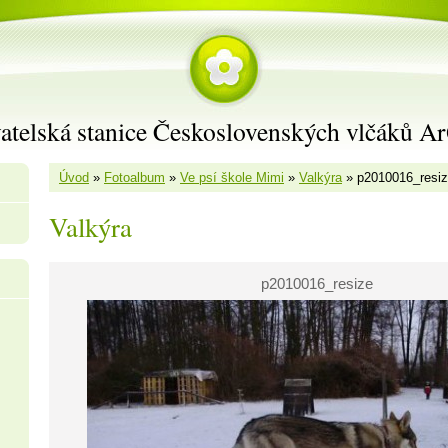
atelská stanice Československých vlčáků A
Úvod
»
Fotoalbum
»
Ve psí škole Mimi
»
Valkýra
»
p2010016_resi
Valkýra
p2010016_resize