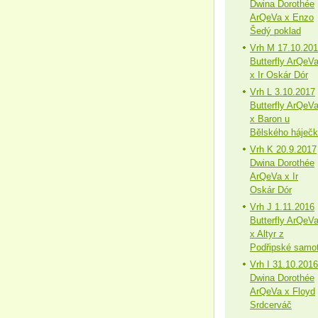
Dwina Dorothée
ArQeVa x Enzo
Šedý poklad
Vrh M 17.10.20
Butterfly ArQeV
x Ir Oskár Dór
Vrh L 3.10.2017
Butterfly ArQeV
x Baron u
Bělského háječ
Vrh K 20.9.2017
Dwina Dorothée
ArQeVa x Ir
Oskár Dór
Vrh J 1.11.2016
Butterfly ArQeV
x Altyr z
Podřipské samo
Vrh I 31.10.2016
Dwina Dorothée
ArQeVa x Floyd
Srdcerváč