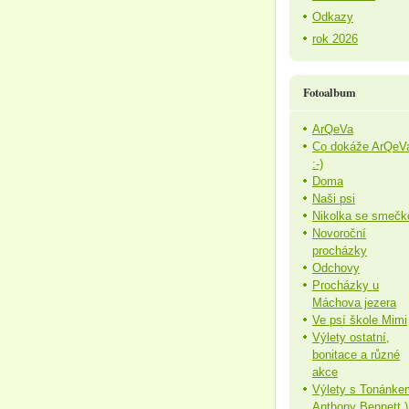
Odkazy
rok 2026
Fotoalbum
ArQeVa
Co dokáže ArQeV
:-)
Doma
Naši psi
Nikolka se smečk
Novoroční
procházky
Odchovy
Procházky u
Máchova jezera
Ve psí škole Mimi
Výlety ostatní,
bonitace a různé
akce
Výlety s Tonánke
Anthony Bennett )