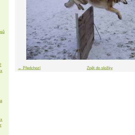
psů
2
← Předchozí
Zpět do složky
 x
sa
 x
z