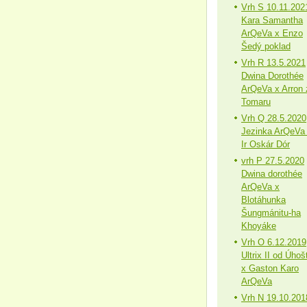
Vrh S 10.11.202
Kara Samantha
ArQeVa x Enzo
Šedý poklad
Vrh R 13.5.2021
Dwina Dorothée
ArQeVa x Arron 
Tomaru
Vrh Q 28.5.2020
Jezinka ArQeVa
Ir Oskár Dór
vrh P 27.5.2020
Dwina dorothée
ArQeVa x
Blotáhunka
Šungmánitu-ha
Khoyáke
Vrh O 6.12.2019
Ultrix II od Úhoš
x Gaston Karo
ArQeVa
Vrh N 19.10.201