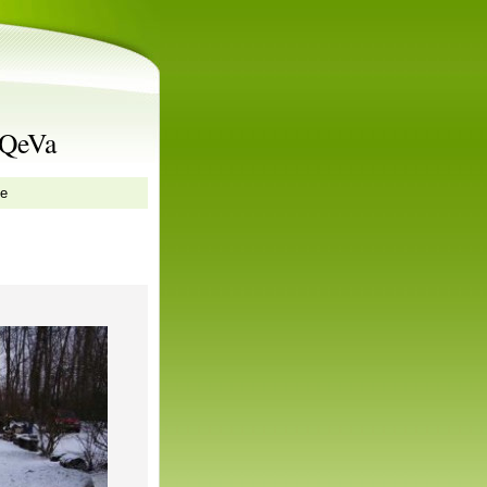
rQeVa
ze