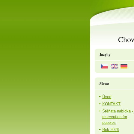
Chov
Jazyky
Menu
Úvod
KONTAKT
Štěňata nabídka -
reservation for
puppies
Rok 2026