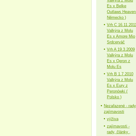
Valkýra z Molu
Es x Belke
Outlaws Heaven
Německo )
Vrh C 16.11.201
Valkýra z Molu
Es x Amore Mio
Srdcerváč
Vrh A 19.3.2009
Valkýra z Molu
Es x Qeron z
Molu Es
Vrh B 1.7.2010
Valkýra z Molu
Es x Eury z
Peronówki (
Polsko )
Nezařazené - rady
zajímavosti
výživa
zajímavosti -
rady, články ,