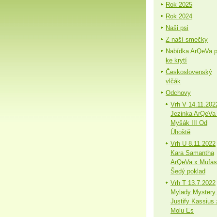
Rok 2025
Rok 2024
Naši psi
Z naší smečky
Nabídka ArQeVa 
ke krytí
Československý
vlčák
Odchovy
Vrh V 14.11.202
Jezinka ArQeVa
Myšák III Od
Úhoště
Vrh U 8.11.2022
Kara Samantha
ArQeVa x Mufa
Šedý poklad
Vrh T 13.7.2022
Mylady Mystery
Justify Kassius 
Molu Es