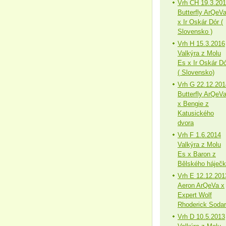
Vrh CH 19.3.20
Butterfly ArQeV
x Ir Oskár Dór (
Slovensko )
Vrh H 15.3.2016
Valkýra z Molu
Es x Ir Oskár Dó
( Slovensko)
Vrh G 22.12.201
Butterfly ArQeV
x Bengie z
Katusického
dvora
Vrh F 1.6.2014
Valkýra z Molu
Es x Baron z
Bělského háječ
Vrh E 12.12.201
Aeron ArQeVa x
Expert Wolf
Rhoderick Sodar
Vrh D 10.5.2013