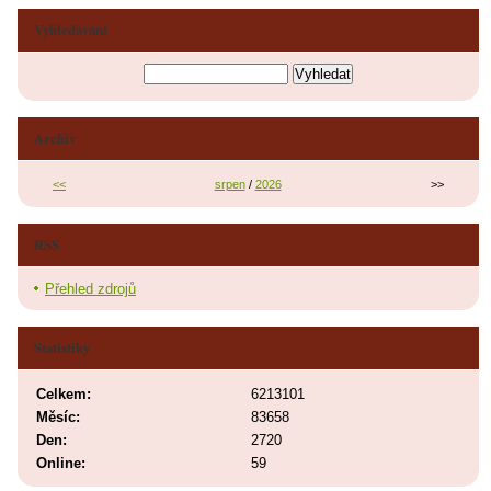
Vyhledávání
Archiv
<<
srpen
/
2026
>>
RSS
Přehled zdrojů
Statistiky
Celkem:
6213101
Měsíc:
83658
Den:
2720
Online:
59