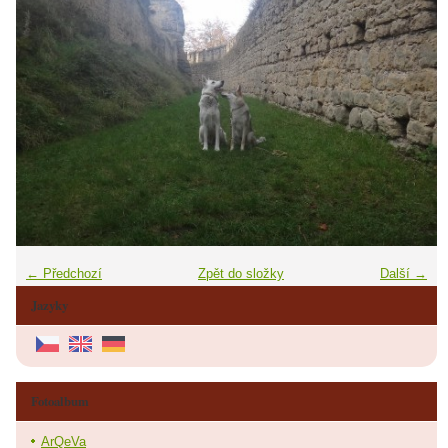
← Předchozí
Zpět do složky
Další →
Jazyky
Fotoalbum
ArQeVa