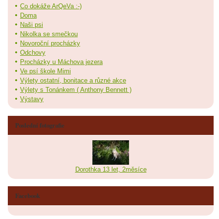
Co dokáže ArQeVa :-)
Doma
Naši psi
Nikolka se smečkou
Novoroční procházky
Odchovy
Procházky u Máchova jezera
Ve psí škole Mimi
Výlety ostatní, bonitace a různé akce
Výlety s Tonánkem ( Anthony Bennett )
Výstavy
Poslední fotografie
Dorothka 13 let, 2měsíce
Facebook