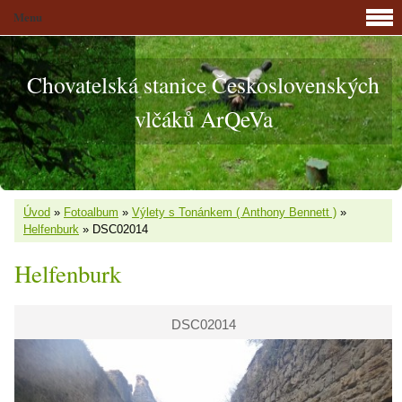
Menu
Chovatelská stanice Československých
vlčáků ArQeVa
Úvod
»
Fotoalbum
»
Výlety s Tonánkem ( Anthony Bennett )
»
Helfenburk
»
DSC02014
Helfenburk
DSC02014