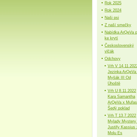
Rok 2025
Rok 2024
Naši psi
Z naší smečky
Nabídka ArQeVa 
ke krytí
Československý
vlčák
Odchovy
Vrh V 14.11.202
Jezinka ArQeVa
Myšák III Od
Úhoště
Vrh U 8.11.2022
Kara Samantha
ArQeVa x Mufa
Šedý poklad
Vrh T 13.7.2022
Mylady Mystery
Justify Kassius 
Molu Es