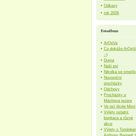
Odkazy
rok 2026
Fotoalbum
ArQeVa
Co dokáže ArQeV
:-)
Doma
Naši psi
Nikolka se smečk
Novoroční
procházky
Odchovy
Procházky u
Máchova jezera
Ve psí škole Mimi
Výlety ostatní,
bonitace a různé
akce
Výlety s Tonánke
Anthony Bennett )