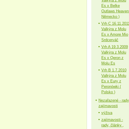
Valkýra z Molu
Es x Belke
Outlaws Heaven
Německo )
Vrh C 16.11.201
Valkýra z Molu
Es x Amore Mio
Srdcerváč
Vrh A 19.3.2009
Valkýra z Molu
Es x Qeron z
Molu Es
Vrh B 1.7.2010
Valkýra z Molu
Es x Eury z
Peronówki (
Polsko )
Nezařazené - rady
zajímavosti
výživa
zajímavosti -
rady, články ,