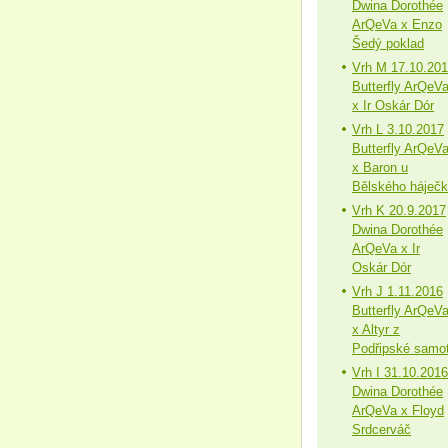
Dwina Dorothée
ArQeVa x Enzo
Šedý poklad
Vrh M 17.10.20
Butterfly ArQeV
x Ir Oskár Dór
Vrh L 3.10.2017
Butterfly ArQeV
x Baron u
Bělského háječ
Vrh K 20.9.2017
Dwina Dorothée
ArQeVa x Ir
Oskár Dór
Vrh J 1.11.2016
Butterfly ArQeV
x Altyr z
Podřipské samo
Vrh I 31.10.2016
Dwina Dorothée
ArQeVa x Floyd
Srdcerváč