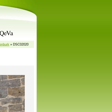
rQeVa
enburk
»
DSC02020