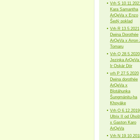
Vrh S 10.11.202
Kara Samantha
ArQeVa x Enzo
Šedý poklad
Vrh R 13.5.2021
Dwina Dorothée
ArQeVa x Arron 
Tomaru
Vrh Q 28.5.2020
Jezinka ArQeVa
Ir Oskár Dór
vrh P 27.5.2020
Dwina dorothée
ArQeVa x
Blotáhunka
Šungmánitu-ha
Khoyáke
Vrh O 6.12.2019
Ultrix II od Úhoš
x Gaston Karo
ArQeVa
Vrh N 19.10.201