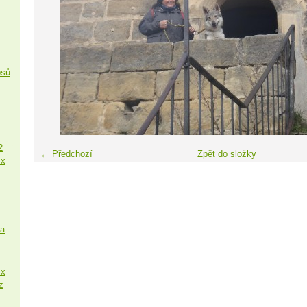
psů
2
← Předchozí
Zpět do složky
 x
sa
 x
z