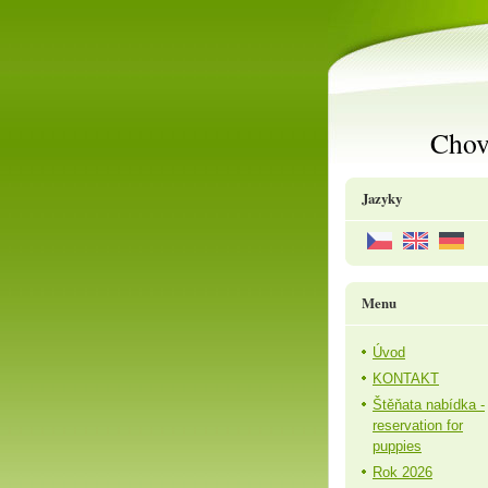
Chov
Jazyky
Menu
Úvod
KONTAKT
Štěňata nabídka -
reservation for
puppies
Rok 2026