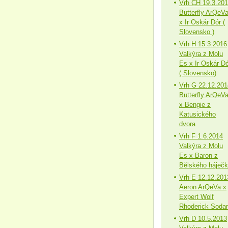
Vrh CH 19.3.20
Butterfly ArQeV
x Ir Oskár Dór (
Slovensko )
Vrh H 15.3.2016
Valkýra z Molu
Es x Ir Oskár Dó
( Slovensko)
Vrh G 22.12.201
Butterfly ArQeV
x Bengie z
Katusického
dvora
Vrh F 1.6.2014
Valkýra z Molu
Es x Baron z
Bělského háječ
Vrh E 12.12.201
Aeron ArQeVa x
Expert Wolf
Rhoderick Sodar
Vrh D 10.5.2013