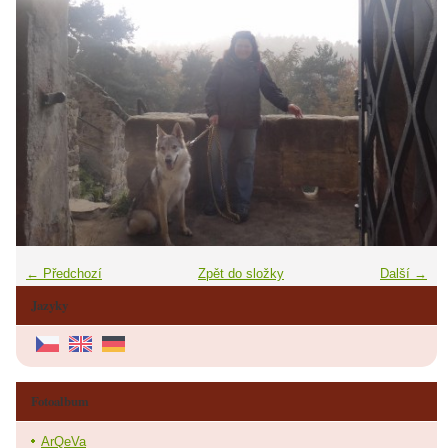
← Předchozí
Zpět do složky
Další →
Jazyky
Fotoalbum
ArQeVa