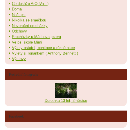
Co dokáže ArQeVa :-)
Doma
Naši psi
Nikolka se smečkou
Novoroční procházky
Odchovy
Procházky u Máchova jezera
Ve psí škole Mimi
Výlety ostatní, bonitace a různé akce
Výlety s Tonánkem ( Anthony Bennett )
Výstavy
Poslední fotografie
Dorothka 13 let, 2měsíce
Facebook