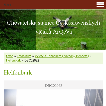
Menu
Chovatelská stanice Československých
vlčáků ArQeVa
Úvod
»
Fotoalbum
»
Výlety s Tonánkem ( Anthony Bennett )
»
Helfenburk
»
DSC02022
Helfenburk
DSC02022