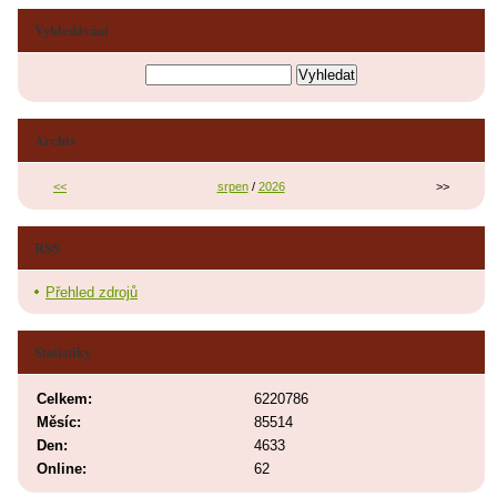
Vyhledávání
Archiv
<<
srpen
/
2026
>>
RSS
Přehled zdrojů
Statistiky
Celkem:
6220786
Měsíc:
85514
Den:
4633
Online:
62