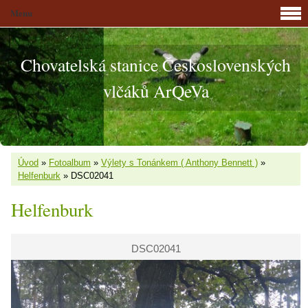
Menu
Chovatelská stanice Československých
vlčáků ArQeVa
Úvod
»
Fotoalbum
»
Výlety s Tonánkem ( Anthony Bennett )
»
Helfenburk
»
DSC02041
Helfenburk
DSC02041