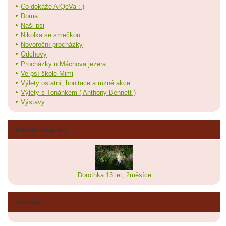
Co dokáže ArQeVa :-)
Doma
Naši psi
Nikolka se smečkou
Novoroční procházky
Odchovy
Procházky u Máchova jezera
Ve psí škole Mimi
Výlety ostatní, bonitace a různé akce
Výlety s Tonánkem ( Anthony Bennett )
Výstavy
Poslední fotografie
Dorothka 13 let, 2měsíce
Facebook