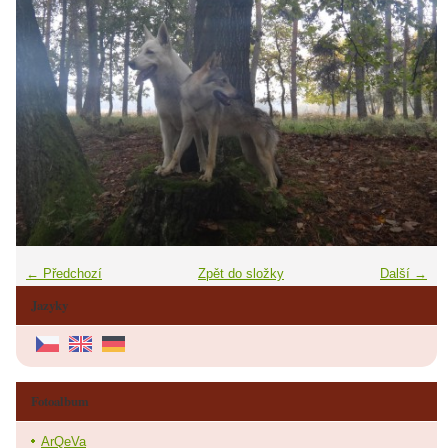
← Předchozí
Zpět do složky
Další →
Jazyky
Fotoalbum
ArQeVa