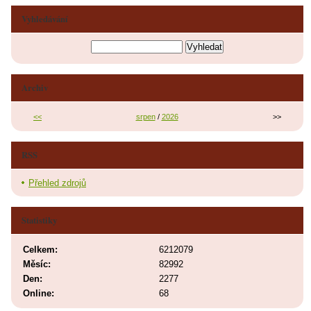
Vyhledávání
Archiv
<<
srpen
/
2026
>>
RSS
Přehled zdrojů
Statistiky
Celkem:
6212079
Měsíc:
82992
Den:
2277
Online:
68