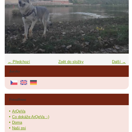
← Předchozí
Zpět do složky
Další →
Jazyky
Fotoalbum
ArQeVa
Co dokáže ArQeVa :-)
Doma
Naši psi