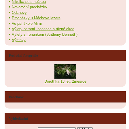
Nikolka se smečkou
Novoroční procházky
Odchovy
Procházky u Máchova jezera
Ve psí škole Mimi
Výlety ostatní, bonitace a různé akce
Výlety s Tonánkem ( Anthony Bennett )
Výstavy
Poslední fotografie
Dorothka 13 let, 2měsíce
Facebook
Vyhledávání