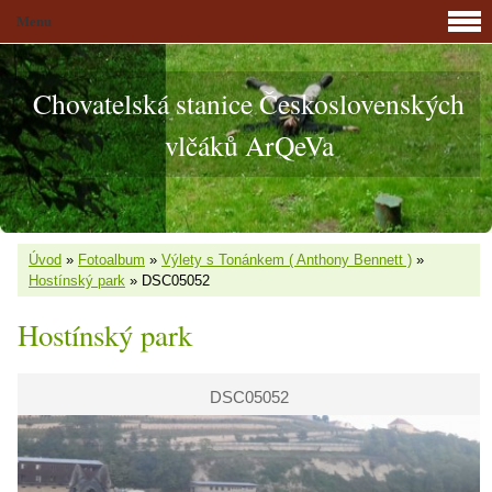
Menu
Chovatelská stanice Československých
vlčáků ArQeVa
Úvod
»
Fotoalbum
»
Výlety s Tonánkem ( Anthony Bennett )
»
Hostínský park
»
DSC05052
Hostínský park
DSC05052