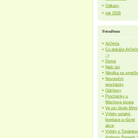
Odkazy
rok 2026
Fotoalbum
ArQeVa
Co dokáže ArQeV
:-)
Doma
Naši psi
Nikolka se smečk
Novoroční
procházky
Odchovy
Procházky u
Máchova jezera
Ve psí škole Mimi
Výlety ostatní,
bonitace a různé
akce
Výlety s Tonánke
Anthony Bennett )