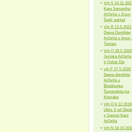
Vrh S 10.11.202
Kara Samantha
ArQeVa x Enzo
Šedý poklad
Vrh R 13.5.2021
Dwina Dorothée
ArQeVa x Arron 
Tomaru
Vrh Q 28.5.2020
Jezinka ArQeVa
Ir Oskár Dór
vrh P 27.5.2020
Dwina dorothée
ArQeVa x
Blotáhunka
Šungmánitu-ha
Khoyáke
Vrh O 6.12.2019
Ultrix II od Úhoš
x Gaston Karo
ArQeVa
Vrh N 19.10.201