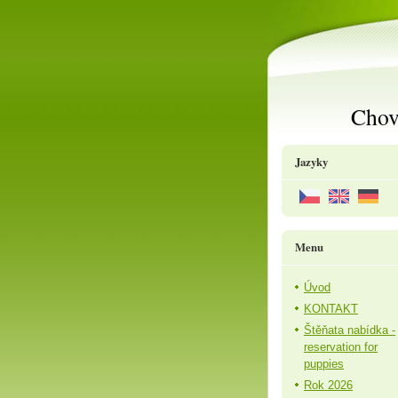
Chov
Jazyky
Menu
Úvod
KONTAKT
Štěňata nabídka -
reservation for
puppies
Rok 2026