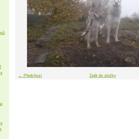
psů
2
 x
← Předchozí
Zpět do složky
sa
 x
z