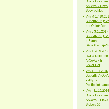
Dwina Dorothée
ArQeVa x Enzo
Šedý poklad
Vrh M 17.10.20
Butterfly ArQeV
x Ir Oskár Dór
Vrh L 3.10.2017
Butterfly ArQeV
x Baron u
Bělského háječ
Vrh K 20.9.2017
Dwina Dorothée
ArQeVa x Ir
Oskár Dór
Vrh J 1.11.2016
Butterfly ArQeV
x Altyr z
Podřipské samo
Vrh I 31.10.2016
Dwina Dorothée
ArQeVa x Floyd
Srdcerváč