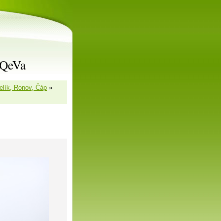
rQeVa
elík, Ronov, Čáp
»