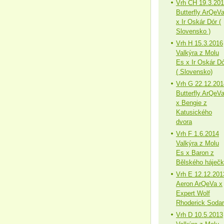
Vrh CH 19.3.20
Butterfly ArQeV
x Ir Oskár Dór (
Slovensko )
Vrh H 15.3.2016
Valkýra z Molu
Es x Ir Oskár Dó
( Slovensko)
Vrh G 22.12.201
Butterfly ArQeV
x Bengie z
Katusického
dvora
Vrh F 1.6.2014
Valkýra z Molu
Es x Baron z
Bělského háječ
Vrh E 12.12.201
Aeron ArQeVa x
Expert Wolf
Rhoderick Sodar
Vrh D 10.5.2013