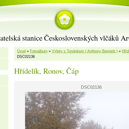
atelská stanice Československých vlčáků A
Úvod
»
Fotoalbum
»
Výlety s Tonánkem ( Anthony Bennett )
»
Hříd
DSC02136
Hřídelík, Ronov, Čáp
DSC02136