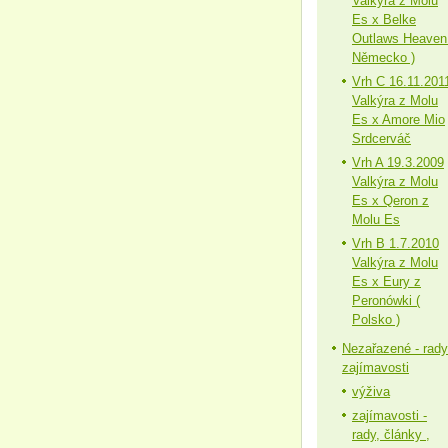
Valkýra z Molu
Es x Belke
Outlaws Heaven
Německo )
Vrh C 16.11.201
Valkýra z Molu
Es x Amore Mio
Srdcerváč
Vrh A 19.3.2009
Valkýra z Molu
Es x Qeron z
Molu Es
Vrh B 1.7.2010
Valkýra z Molu
Es x Eury z
Peronówki (
Polsko )
Nezařazené - rady
zajímavosti
výživa
zajímavosti -
rady, články ,