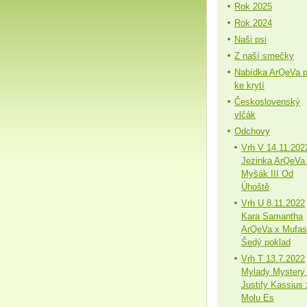
Rok 2025
Rok 2024
Naši psi
Z naší smečky
Nabídka ArQeVa 
ke krytí
Československý
vlčák
Odchovy
Vrh V 14.11.202
Jezinka ArQeVa
Myšák III Od
Úhoště
Vrh U 8.11.2022
Kara Samantha
ArQeVa x Mufa
Šedý poklad
Vrh T 13.7.2022
Mylady Mystery
Justify Kassius 
Molu Es