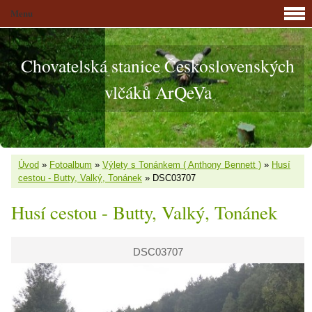
Menu
Chovatelská stanice Československých
vlčáků ArQeVa
Úvod
»
Fotoalbum
»
Výlety s Tonánkem ( Anthony Bennett )
»
Husí
cestou - Butty, Valký, Tonánek
»
DSC03707
Husí cestou - Butty, Valký, Tonánek
DSC03707