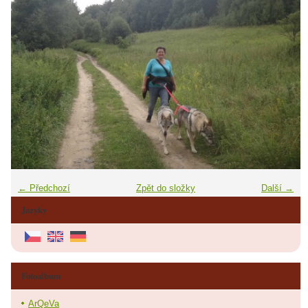
← Předchozí
Zpět do složky
Další →
Jazyky
Fotoalbum
ArQeVa