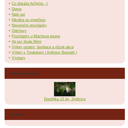
Co dokáže ArQeVa :-)
Doma
Naši psi
Nikolka se smečkou
Novoroční procházky
Odchovy
Procházky u Máchova jezera
Ve psí škole Mimi
Výlety ostatní, bonitace a různé akce
Výlety s Tonánkem ( Anthony Bennett )
Výstavy
Poslední fotografie
Dorothka 13 let, 2měsíce
Facebook