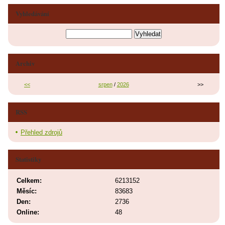
Vyhledávání
Archiv
<<
srpen
/
2026
>>
RSS
Přehled zdrojů
Statistiky
Celkem:
6213152
Měsíc:
83683
Den:
2736
Online:
48