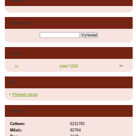
Vyhledávání
Archiv
<<
srpen
/
2026
>>
RSS
Přehled zdrojů
Statistiky
Celkem:
6211782
Měsíc:
82764