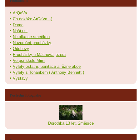
Fotoalbum
ArQeVa
Co dokáže ArQeVa :-)
Doma
Naši psi
Nikolka se smečkou
Novoroční procházky
Odchovy
Procházky u Máchova jezera
Ve psí škole Mimi
Výlety ostatní, bonitace a různé akce
Výlety s Tonánkem ( Anthony Bennett )
Výstavy
Poslední fotografie
Dorothka 13 let, 2měsíce
Facebook