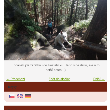
Tonánek jde zkratkou do Kostelíčku. Je to sice delší, ale o to
horší cesta :-)
← Předchozí
Zpět do složky
Další →
Jazyky