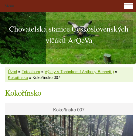
Menu
Chovatelská stanice Československých
vlčáků ArQeVa
Úvod
»
Fotoalbum
»
Výlety s Tonánkem ( Anthony Bennett )
»
Kokořínsko
»
Kokořínsko 007
Kokořínsko
Kokořínsko 007