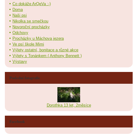
Co dokáže ArQeVa :-)
Doma
Naši psi
Nikolka se smečkou
Novoroční procházky
Odchovy
Procházky u Máchova jezera
Ve psí škole Mimi
Výlety ostatní, bonitace a různé akce
Výlety s Tonánkem ( Anthony Bennett )
Výstavy
Poslední fotografie
Dorothka 13 let, 2měsíce
Facebook