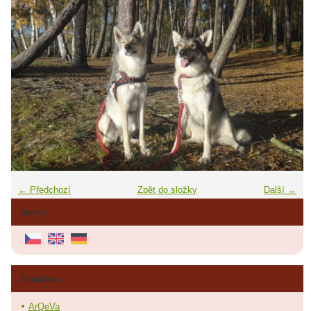
← Předchozí
Zpět do složky
Další →
Jazyky
Fotoalbum
ArQeVa