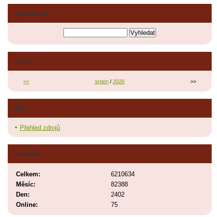
Vyhledávání
Archiv
<<
srpen
/
2026
>>
RSS
Přehled zdrojů
Statistiky
Celkem:
6210634
Měsíc:
82388
Den:
2402
Online:
75