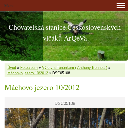
Menu
Chovatelská stanice Československých
vlčáků ArQeVa
Úvod
»
Fotoalbum
»
Výlety s Tonánkem ( Anthony Bennett )
»
Máchovo jezero 10/2012
»
DSC05108
Máchovo jezero 10/2012
DSC05108