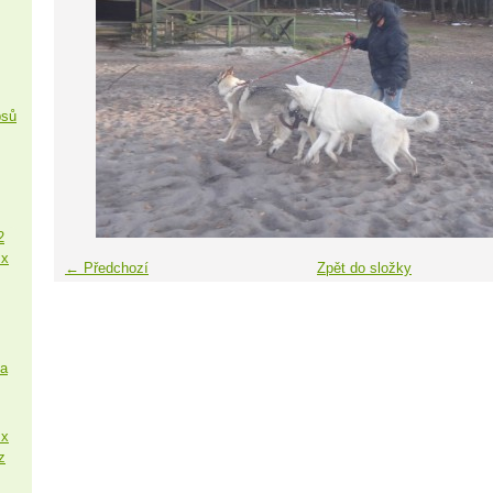
psů
2
 x
← Předchozí
Zpět do složky
sa
 x
z