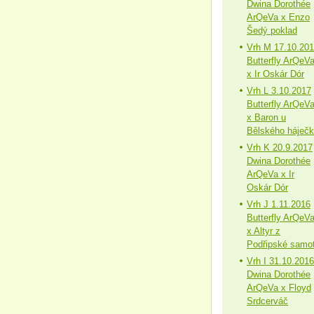
Dwina Dorothée
ArQeVa x Enzo
Šedý poklad
Vrh M 17.10.20
Butterfly ArQeV
x Ir Oskár Dór
Vrh L 3.10.2017
Butterfly ArQeV
x Baron u
Bělského háječ
Vrh K 20.9.2017
Dwina Dorothée
ArQeVa x Ir
Oskár Dór
Vrh J 1.11.2016
Butterfly ArQeV
x Altyr z
Podřipské samo
Vrh I 31.10.2016
Dwina Dorothée
ArQeVa x Floyd
Srdcerváč