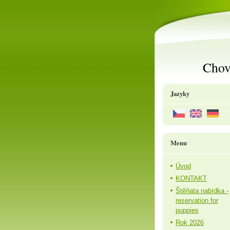
Chov
Jazyky
Menu
Úvod
KONTAKT
Štěňata nabídka -
reservation for
puppies
Rok 2026