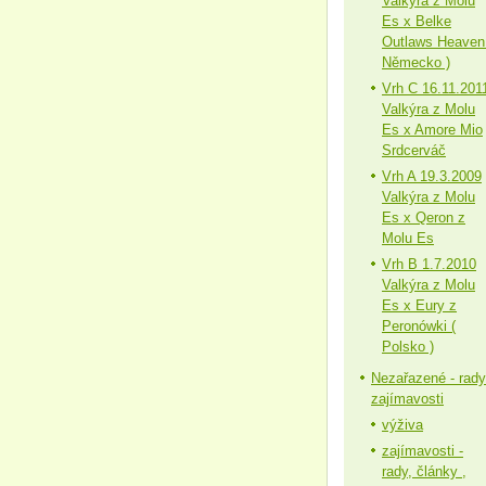
Valkýra z Molu
Es x Belke
Outlaws Heaven
Německo )
Vrh C 16.11.201
Valkýra z Molu
Es x Amore Mio
Srdcerváč
Vrh A 19.3.2009
Valkýra z Molu
Es x Qeron z
Molu Es
Vrh B 1.7.2010
Valkýra z Molu
Es x Eury z
Peronówki (
Polsko )
Nezařazené - rady
zajímavosti
výživa
zajímavosti -
rady, články ,