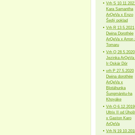
Vrh S 10.11.202
Kara Samantha
ArQeVa x Enzo
Šedý poklad
Vrh R 13.5.2021
Dwina Dorothée
ArQeVa x Arron 
Tomaru
Vrh Q 28.5.2020
Jezinka ArQeVa
Ir Oskár Dór
vrh P 27.5.2020
Dwina dorothée
ArQeVa x
Blotáhunka
Šungmánitu-ha
Khoyáke
Vrh O 6.12.2019
Ultrix II od Úhoš
x Gaston Karo
ArQeVa
Vrh N 19.10.201