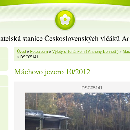
atelská stanice Československých vlčáků A
Úvod
»
Fotoalbum
»
Výlety s Tonánkem ( Anthony Bennett )
»
Mác
»
DSC05141
Máchovo jezero 10/2012
DSC05141