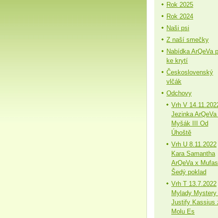
Rok 2025
Rok 2024
Naši psi
Z naší smečky
Nabídka ArQeVa 
ke krytí
Československý
vlčák
Odchovy
Vrh V 14.11.202
Jezinka ArQeVa
Myšák III Od
Úhoště
Vrh U 8.11.2022
Kara Samantha
ArQeVa x Mufa
Šedý poklad
Vrh T 13.7.2022
Mylady Mystery
Justify Kassius 
Molu Es