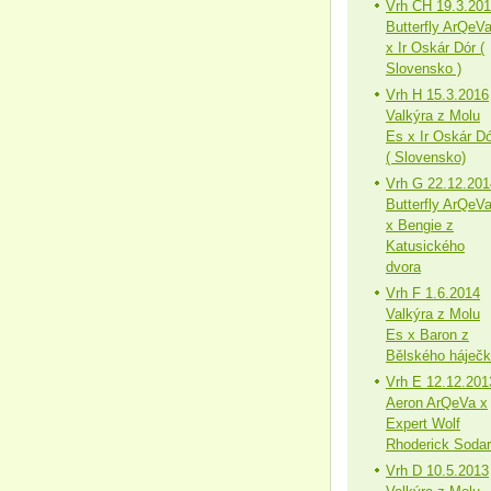
Vrh CH 19.3.20
Butterfly ArQeV
x Ir Oskár Dór (
Slovensko )
Vrh H 15.3.2016
Valkýra z Molu
Es x Ir Oskár Dó
( Slovensko)
Vrh G 22.12.201
Butterfly ArQeV
x Bengie z
Katusického
dvora
Vrh F 1.6.2014
Valkýra z Molu
Es x Baron z
Bělského háječ
Vrh E 12.12.201
Aeron ArQeVa x
Expert Wolf
Rhoderick Sodar
Vrh D 10.5.2013