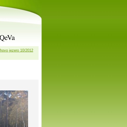
rQeVa
hovo jezero 10/2012