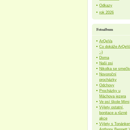
Odkazy
rok 2026
Fotoalbum
ArQeVa
Co dokáže ArQeV
:-)
Doma
Naši psi
Nikolka se smečk
Novoroční
procházky
Odchovy
Procházky u
Máchova jezera
Ve psí škole Mimi
Výlety ostatní,
bonitace a různé
akce
Výlety s Tonánke
Anthony Bennett )