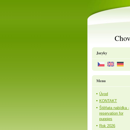
Chov
Jazyky
Menu
Úvod
KONTAKT
Štěňata nabídka -
reservation for
puppies
Rok 2026