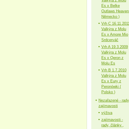
Valkýra z Molu
Es x Belke
Outlaws Heaven
Německo )
Vrh C 16.11.201
Valkýra z Molu
Es x Amore Mio
Srdcerváč
Vrh A 19.3.2009
Valkýra z Molu
Es x Qeron z
Molu Es
Vrh B 1.7.2010
Valkýra z Molu
Es x Eury z
Peronówki (
Polsko )
Nezařazené - rady
zajímavosti
výživa
zajímavosti -
rady, články ,