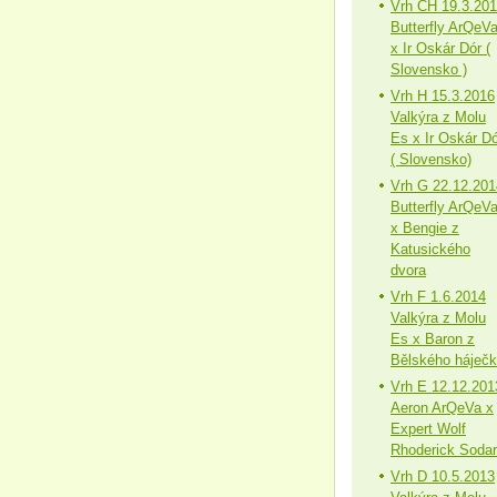
Vrh CH 19.3.20
Butterfly ArQeV
x Ir Oskár Dór (
Slovensko )
Vrh H 15.3.2016
Valkýra z Molu
Es x Ir Oskár Dó
( Slovensko)
Vrh G 22.12.201
Butterfly ArQeV
x Bengie z
Katusického
dvora
Vrh F 1.6.2014
Valkýra z Molu
Es x Baron z
Bělského háječ
Vrh E 12.12.201
Aeron ArQeVa x
Expert Wolf
Rhoderick Sodar
Vrh D 10.5.2013