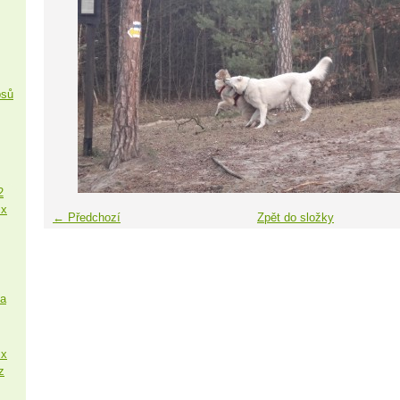
psů
2
 x
← Předchozí
Zpět do složky
sa
 x
z