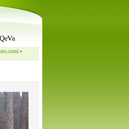
rQeVa
edmi chlebů
»