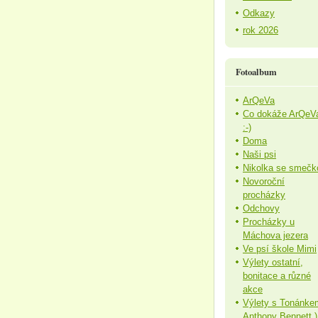
Odkazy
rok 2026
Fotoalbum
ArQeVa
Co dokáže ArQeV
:-)
Doma
Naši psi
Nikolka se smečk
Novoroční
procházky
Odchovy
Procházky u
Máchova jezera
Ve psí škole Mimi
Výlety ostatní,
bonitace a různé
akce
Výlety s Tonánke
Anthony Bennett )