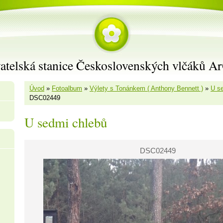
atelská stanice Československých vlčáků A
Úvod
»
Fotoalbum
»
Výlety s Tonánkem ( Anthony Bennett )
»
U s
DSC02449
U sedmi chlebů
DSC02449