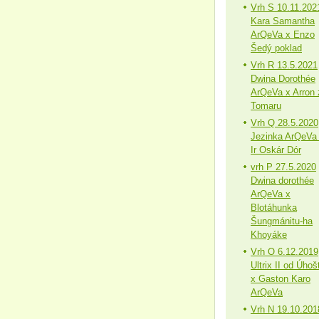
Vrh S 10.11.202
Kara Samantha
ArQeVa x Enzo
Šedý poklad
Vrh R 13.5.2021
Dwina Dorothée
ArQeVa x Arron 
Tomaru
Vrh Q 28.5.2020
Jezinka ArQeVa
Ir Oskár Dór
vrh P 27.5.2020
Dwina dorothée
ArQeVa x
Blotáhunka
Šungmánitu-ha
Khoyáke
Vrh O 6.12.2019
Ultrix II od Úhoš
x Gaston Karo
ArQeVa
Vrh N 19.10.201