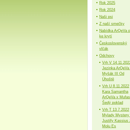
Rok 2025
Rok 2024
Naši psi
Z naší smečky
Nabídka ArQeVa 
ke krytí
Československý
vlčák
Odchovy
Vrh V 14.11.202
Jezinka ArQeVa
Myšák III Od
Úhoště
Vrh U 8.11.2022
Kara Samantha
ArQeVa x Mufa
Šedý poklad
Vrh T 13.7.2022
Mylady Mystery
Justify Kassius 
Molu Es