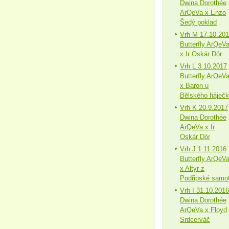
Dwina Dorothée
ArQeVa x Enzo
Šedý poklad
Vrh M 17.10.20
Butterfly ArQeV
x Ir Oskár Dór
Vrh L 3.10.2017
Butterfly ArQeV
x Baron u
Bělského háječ
Vrh K 20.9.2017
Dwina Dorothée
ArQeVa x Ir
Oskár Dór
Vrh J 1.11.2016
Butterfly ArQeV
x Altyr z
Podřipské samo
Vrh I 31.10.2016
Dwina Dorothée
ArQeVa x Floyd
Srdcerváč