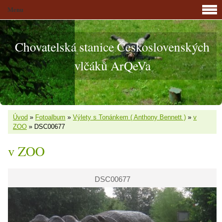
Menu
Chovatelská stanice Československých
vlčáků ArQeVa
Úvod
»
Fotoalbum
»
Výlety s Tonánkem ( Anthony Bennett )
»
v
ZOO
»
DSC00677
v ZOO
DSC00677