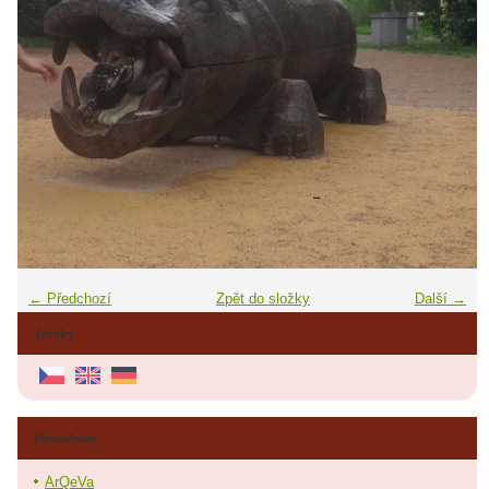
← Předchozí
Zpět do složky
Další →
Jazyky
Fotoalbum
ArQeVa