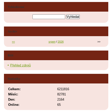
Vyhledávání
Archiv
<<
srpen
/
2026
>>
RSS
Přehled zdrojů
Statistiky
Celkem:
6211816
Měsíc:
82781
Den:
2164
Online:
65