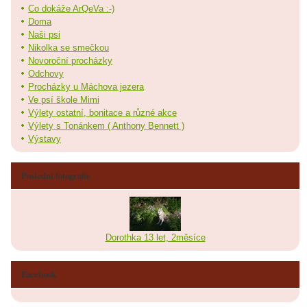
Co dokáže ArQeVa :-)
Doma
Naši psi
Nikolka se smečkou
Novoroční procházky
Odchovy
Procházky u Máchova jezera
Ve psí škole Mimi
Výlety ostatní, bonitace a různé akce
Výlety s Tonánkem ( Anthony Bennett )
Výstavy
Poslední fotografie
Dorothka 13 let, 2měsíce
Facebook