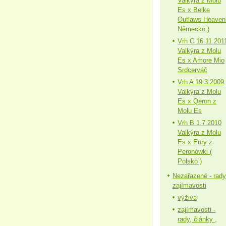
Valkýra z Molu
Es x Belke
Outlaws Heaven
Německo )
Vrh C 16.11.201
Valkýra z Molu
Es x Amore Mio
Srdcerváč
Vrh A 19.3.2009
Valkýra z Molu
Es x Qeron z
Molu Es
Vrh B 1.7.2010
Valkýra z Molu
Es x Eury z
Peronówki (
Polsko )
Nezařazené - rady
zajímavosti
výživa
zajímavosti -
rady, články ,