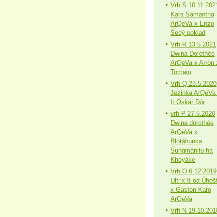
Vrh S 10.11.202
Kara Samantha
ArQeVa x Enzo
Šedý poklad
Vrh R 13.5.2021
Dwina Dorothée
ArQeVa x Arron 
Tomaru
Vrh Q 28.5.2020
Jezinka ArQeVa
Ir Oskár Dór
vrh P 27.5.2020
Dwina dorothée
ArQeVa x
Blotáhunka
Šungmánitu-ha
Khoyáke
Vrh O 6.12.2019
Ultrix II od Úhoš
x Gaston Karo
ArQeVa
Vrh N 19.10.201