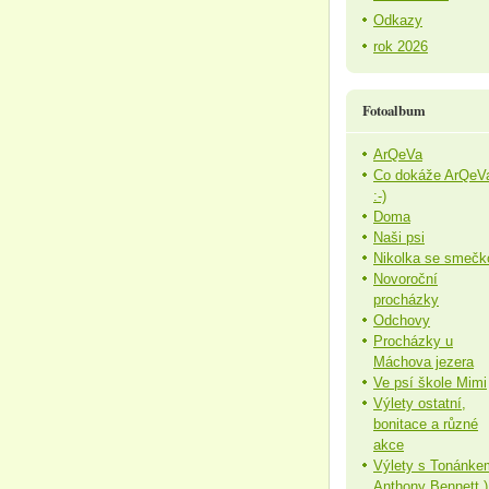
Odkazy
rok 2026
Fotoalbum
ArQeVa
Co dokáže ArQeV
:-)
Doma
Naši psi
Nikolka se smečk
Novoroční
procházky
Odchovy
Procházky u
Máchova jezera
Ve psí škole Mimi
Výlety ostatní,
bonitace a různé
akce
Výlety s Tonánke
Anthony Bennett )