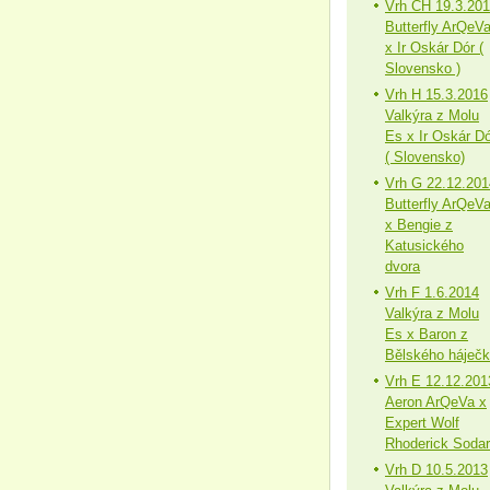
Vrh CH 19.3.20
Butterfly ArQeV
x Ir Oskár Dór (
Slovensko )
Vrh H 15.3.2016
Valkýra z Molu
Es x Ir Oskár Dó
( Slovensko)
Vrh G 22.12.201
Butterfly ArQeV
x Bengie z
Katusického
dvora
Vrh F 1.6.2014
Valkýra z Molu
Es x Baron z
Bělského háječ
Vrh E 12.12.201
Aeron ArQeVa x
Expert Wolf
Rhoderick Sodar
Vrh D 10.5.2013