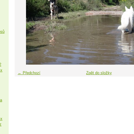
psů
2
 x
← Předchozí
Zpět do složky
sa
 x
z