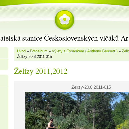
atelská stanice Československých vlčáků A
Úvod
»
Fotoalbum
»
Výlety s Tonánkem ( Anthony Bennett )
»
Želí
Želízy-20.8.2011-015
Želízy 2011,2012
Želízy-20.8.2011-015