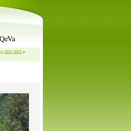
rQeVa
zy 2011,2012
»