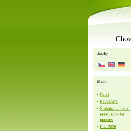
Chov
Jazyky
Menu
Úvod
KONTAKT
Štěňata nabídka -
reservation for
puppies
Rok 2026