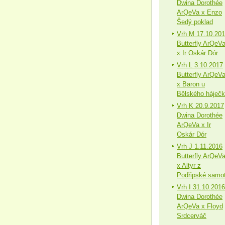
Dwina Dorothée
ArQeVa x Enzo
Šedý poklad
Vrh M 17.10.20
Butterfly ArQeV
x Ir Oskár Dór
Vrh L 3.10.2017
Butterfly ArQeV
x Baron u
Bělského háječ
Vrh K 20.9.2017
Dwina Dorothée
ArQeVa x Ir
Oskár Dór
Vrh J 1.11.2016
Butterfly ArQeV
x Altyr z
Podřipské samo
Vrh I 31.10.2016
Dwina Dorothée
ArQeVa x Floyd
Srdcerváč