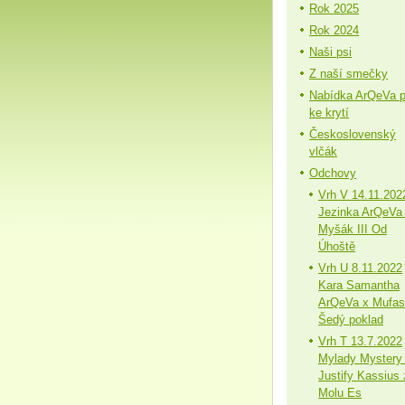
Rok 2025
Rok 2024
Naši psi
Z naší smečky
Nabídka ArQeVa 
ke krytí
Československý
vlčák
Odchovy
Vrh V 14.11.202
Jezinka ArQeVa
Myšák III Od
Úhoště
Vrh U 8.11.2022
Kara Samantha
ArQeVa x Mufa
Šedý poklad
Vrh T 13.7.2022
Mylady Mystery
Justify Kassius 
Molu Es