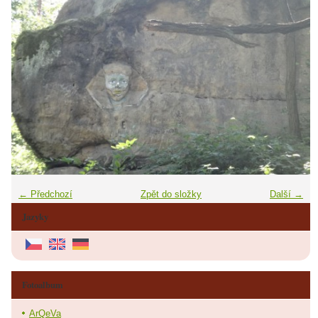
← Předchozí
Zpět do složky
Další →
Jazyky
Fotoalbum
ArQeVa