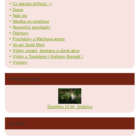
Co dokáže ArQeVa :-)
Doma
Naši psi
Nikolka se smečkou
Novoroční procházky
Odchovy
Procházky u Máchova jezera
Ve psí škole Mimi
Výlety ostatní, bonitace a různé akce
Výlety s Tonánkem ( Anthony Bennett )
Výstavy
Poslední fotografie
Dorothka 13 let, 2měsíce
Facebook