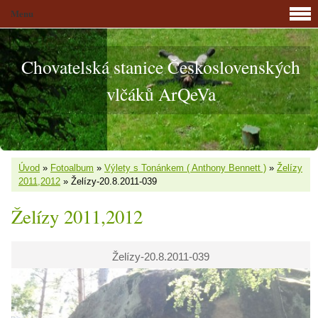
Menu
Chovatelská stanice Československých
vlčáků ArQeVa
Úvod
»
Fotoalbum
»
Výlety s Tonánkem ( Anthony Bennett )
»
Želízy
2011,2012
»
Želízy-20.8.2011-039
Želízy 2011,2012
Želízy-20.8.2011-039