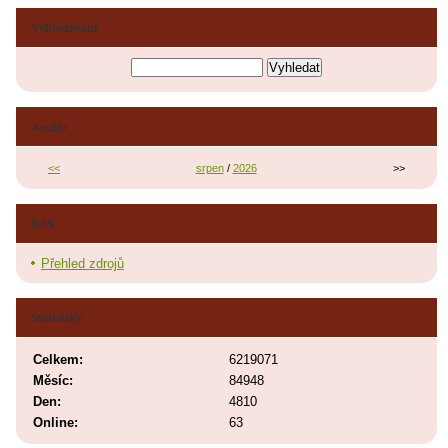
Vyhledávání
Archiv
<<
srpen
/
2026
>>
RSS
Přehled zdrojů
Statistiky
Celkem:
6219071
Měsíc:
84948
Den:
4810
Online:
63