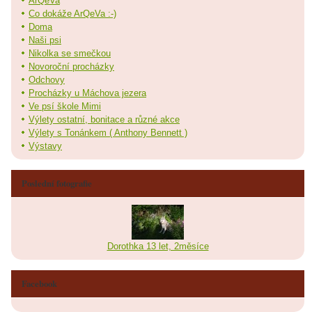
ArQeVa
Co dokáže ArQeVa :-)
Doma
Naši psi
Nikolka se smečkou
Novoroční procházky
Odchovy
Procházky u Máchova jezera
Ve psí škole Mimi
Výlety ostatní, bonitace a různé akce
Výlety s Tonánkem ( Anthony Bennett )
Výstavy
Poslední fotografie
Dorothka 13 let, 2měsíce
Facebook