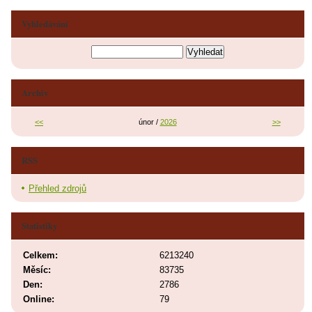
Vyhledávání
Archiv
<<
únor /
2026
>>
RSS
Přehled zdrojů
Statistiky
Celkem:
6213240
Měsíc:
83735
Den:
2786
Online:
79