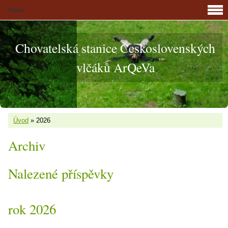
Menu
Chovatelská stanice Československých
vlčáků ArQeVa
Úvod
»
2026
Archiv
Nalezené příspěvky
rok 2026