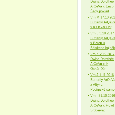
Dwina Dorothée
ArQeVa x Enzo
Šedý poklad
Vrh M 17.10.20
Butterfly ArQeV
x Ir Oskár Dór
Vrh L 3.10.2017
Butterfly ArQeV
x Baron u
Bělského háječ
Vrh K 20.9.2017
Dwina Dorothée
ArQeVa x Ir
Oskár Dór
Vrh J 1.11.2016
Butterfly ArQeV
x Altyr z
Podřipské samo
Vrh I 31.10.2016
Dwina Dorothée
ArQeVa x Floyd
Srdcerváč