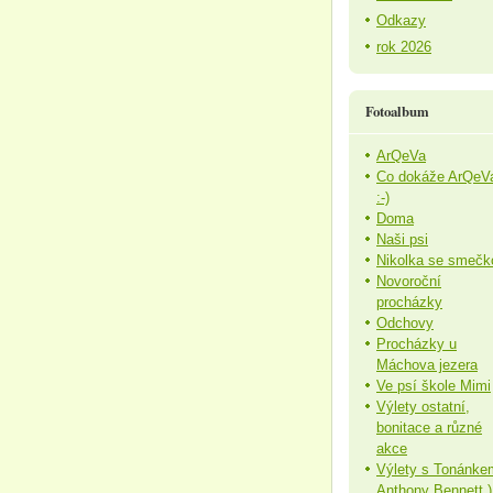
Odkazy
rok 2026
Fotoalbum
ArQeVa
Co dokáže ArQeV
:-)
Doma
Naši psi
Nikolka se smečk
Novoroční
procházky
Odchovy
Procházky u
Máchova jezera
Ve psí škole Mimi
Výlety ostatní,
bonitace a různé
akce
Výlety s Tonánke
Anthony Bennett )