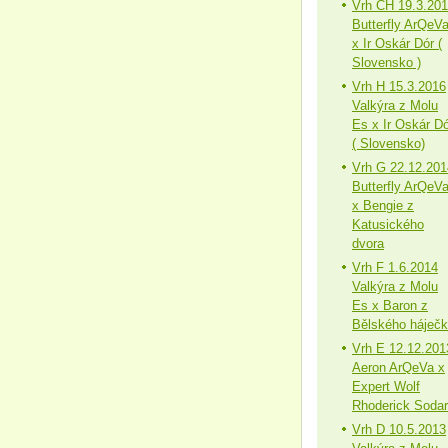
Vrh CH 19.3.20
Butterfly ArQeV
x Ir Oskár Dór (
Slovensko )
Vrh H 15.3.2016
Valkýra z Molu
Es x Ir Oskár Dó
( Slovensko)
Vrh G 22.12.201
Butterfly ArQeV
x Bengie z
Katusického
dvora
Vrh F 1.6.2014
Valkýra z Molu
Es x Baron z
Bělského háječ
Vrh E 12.12.201
Aeron ArQeVa x
Expert Wolf
Rhoderick Sodar
Vrh D 10.5.2013