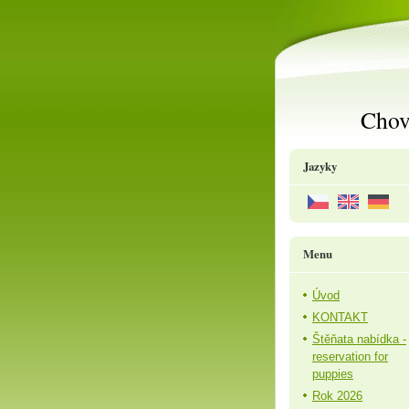
Chov
Jazyky
Menu
Úvod
KONTAKT
Štěňata nabídka -
reservation for
puppies
Rok 2026