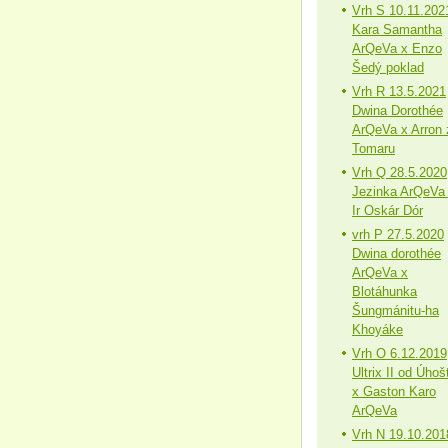
Vrh S 10.11.202
Kara Samantha
ArQeVa x Enzo
Šedý poklad
Vrh R 13.5.2021
Dwina Dorothée
ArQeVa x Arron 
Tomaru
Vrh Q 28.5.2020
Jezinka ArQeVa
Ir Oskár Dór
vrh P 27.5.2020
Dwina dorothée
ArQeVa x
Blotáhunka
Šungmánitu-ha
Khoyáke
Vrh O 6.12.2019
Ultrix II od Úhoš
x Gaston Karo
ArQeVa
Vrh N 19.10.201