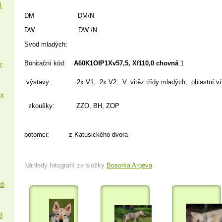
1
DM DM/N
DW DW /N
Svod mladých:
Bonitační kód:
A60K1OfP1Xv57,5, Xf110,0 chovná
1
z
výstavy : 2x V1, 2x V2 , V, vitěz třídy mladých, oblastní ví
 x
zkoušky: ZZO, BH, ZOP
potomci: z Katusického dvora
Náhledy fotografií ze složky
Bosorka Arqeva
tě
8