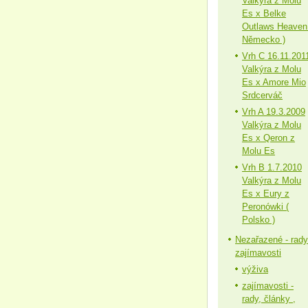
Valkýra z Molu
Es x Belke
Outlaws Heaven
Německo )
Vrh C 16.11.201
Valkýra z Molu
Es x Amore Mio
Srdcerváč
Vrh A 19.3.2009
Valkýra z Molu
Es x Qeron z
Molu Es
Vrh B 1.7.2010
Valkýra z Molu
Es x Eury z
Peronówki (
Polsko )
Nezařazené - rady
zajímavosti
výživa
zajímavosti -
rady, články ,