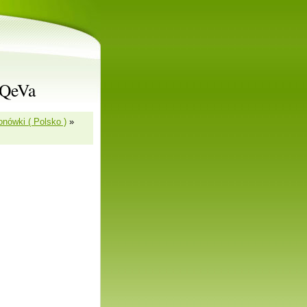
rQeVa
onówki ( Polsko )
»