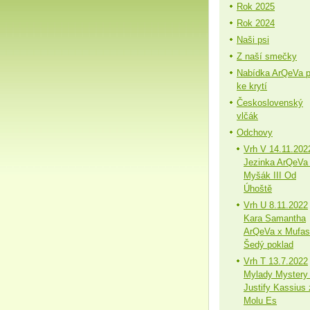
Rok 2025
Rok 2024
Naši psi
Z naší smečky
Nabídka ArQeVa 
ke krytí
Československý
vlčák
Odchovy
Vrh V 14.11.202
Jezinka ArQeVa
Myšák III Od
Úhoště
Vrh U 8.11.2022
Kara Samantha
ArQeVa x Mufa
Šedý poklad
Vrh T 13.7.2022
Mylady Mystery
Justify Kassius 
Molu Es