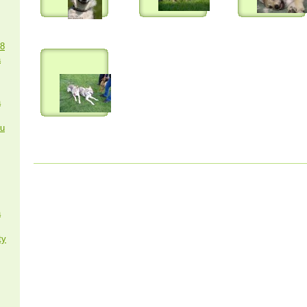
18
a
a
ku
a
ty