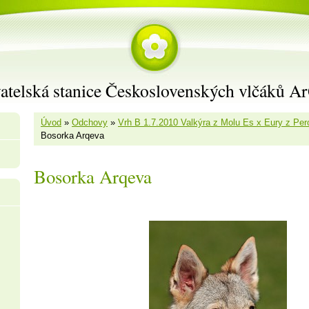
atelská stanice Československých vlčáků A
Úvod
»
Odchovy
»
Vrh B 1.7.2010 Valkýra z Molu Es x Eury z Per
Bosorka Arqeva
Bosorka Arqeva