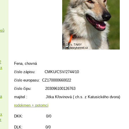
psů
2
Fena, chovná
 x
číslo zápisu: CMKU/CSV/2744/10
číslo europasu: CZ170000660022
číslo čipu: 203096100126763
sa
majitel : Jitka Křovinová ( ch.s. z Katusického dvora)
rodokmen + potomci
 x
DKK: 0/0
z
DLK: 0/0