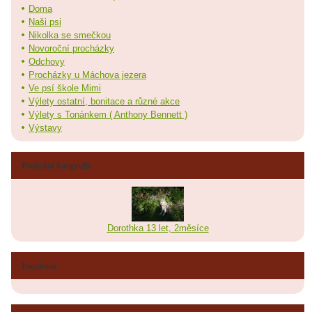
Doma
Naši psi
Nikolka se smečkou
Novoroční procházky
Odchovy
Procházky u Máchova jezera
Ve psí škole Mimi
Výlety ostatní, bonitace a různé akce
Výlety s Tonánkem ( Anthony Bennett )
Výstavy
Poslední fotografie
Dorothka 13 let, 2měsíce
Facebook