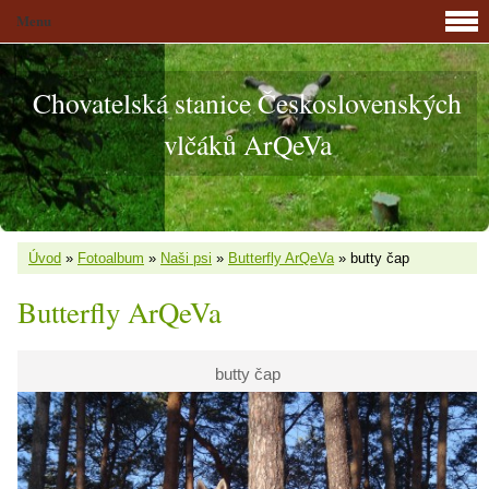
Menu
Chovatelská stanice Československých
vlčáků ArQeVa
Úvod
»
Fotoalbum
»
Naši psi
»
Butterfly ArQeVa
»
butty čap
Butterfly ArQeVa
butty čap