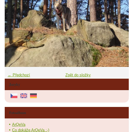
← Předchozí
Zpět do složky
Jazyky
Fotoalbum
ArQeVa
Co dokáže ArQeVa :-)