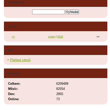
Vyhledávání
Archiv
<<
srpen
/
2026
>>
RSS
Přehled zdrojů
Statistiky
Celkem:
6209489
Měsíc:
82554
Den:
2855
Online:
73