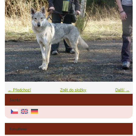
← Předchozí
Zpět do složky
Další →
Jazyky
Fotoalbum