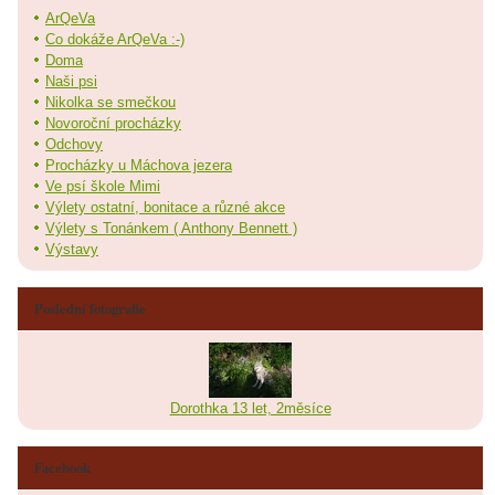
ArQeVa
Co dokáže ArQeVa :-)
Doma
Naši psi
Nikolka se smečkou
Novoroční procházky
Odchovy
Procházky u Máchova jezera
Ve psí škole Mimi
Výlety ostatní, bonitace a různé akce
Výlety s Tonánkem ( Anthony Bennett )
Výstavy
Poslední fotografie
Dorothka 13 let, 2měsíce
Facebook