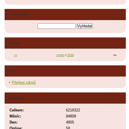
Vyhledávání
Archiv
<<
srpen
/
2026
>>
RSS
Přehled zdrojů
Statistiky
Celkem:
6218322
Měsíc:
84808
Den:
4805
Online:
58