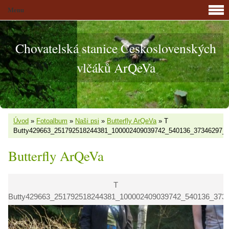
Menu
Chovatelská stanice Československých
vlčáků ArQeVa
Úvod
»
Fotoalbum
»
Naši psi
»
Butterfly ArQeVa
»
T
Butty429663_251792518244381_100002409039742_540136_37346297_
Butterfly ArQeVa
T
Butty429663_251792518244381_100002409039742_540136_373