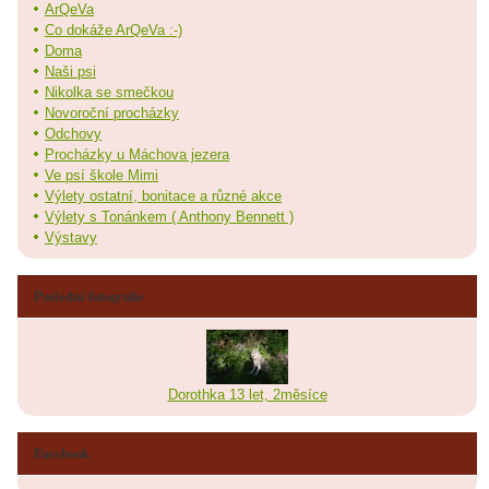
ArQeVa
Co dokáže ArQeVa :-)
Doma
Naši psi
Nikolka se smečkou
Novoroční procházky
Odchovy
Procházky u Máchova jezera
Ve psí škole Mimi
Výlety ostatní, bonitace a různé akce
Výlety s Tonánkem ( Anthony Bennett )
Výstavy
Poslední fotografie
Dorothka 13 let, 2měsíce
Facebook