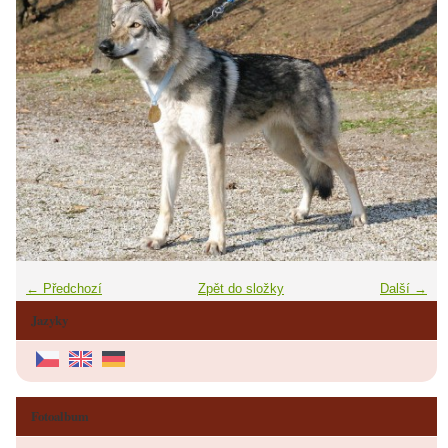
← Předchozí
Zpět do složky
Další →
Jazyky
Fotoalbum