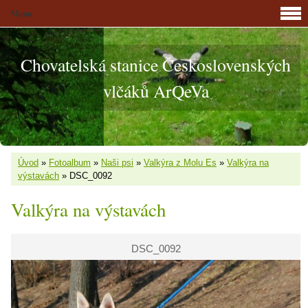
Menu
Chovatelská stanice Československých
vlčáků ArQeVa
Úvod
»
Fotoalbum
»
Naši psi
»
Valkýra z Molu Es
»
Valkýra na
výstavách
»
DSC_0092
Valkýra na výstavách
DSC_0092