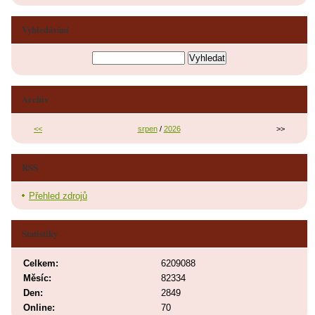
Vyhledávání
Archiv
<<
srpen
/
2026
>>
RSS
Přehled zdrojů
Statistiky
Celkem:
6209088
Měsíc:
82334
Den:
2849
Online:
70