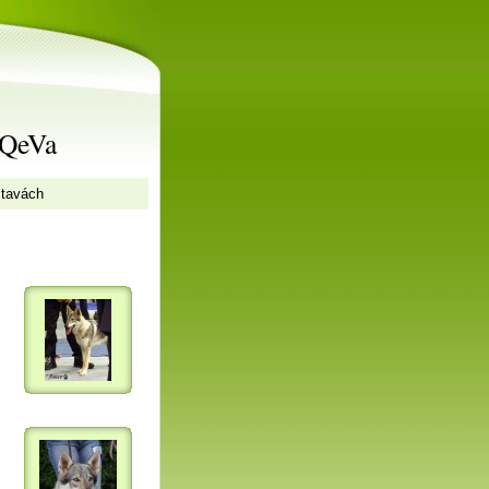
rQeVa
stavách