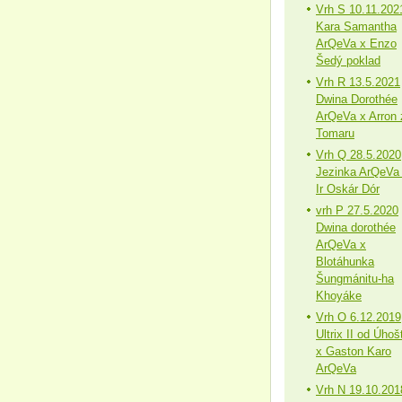
Vrh S 10.11.202
Kara Samantha
ArQeVa x Enzo
Šedý poklad
Vrh R 13.5.2021
Dwina Dorothée
ArQeVa x Arron 
Tomaru
Vrh Q 28.5.2020
Jezinka ArQeVa
Ir Oskár Dór
vrh P 27.5.2020
Dwina dorothée
ArQeVa x
Blotáhunka
Šungmánitu-ha
Khoyáke
Vrh O 6.12.2019
Ultrix II od Úhoš
x Gaston Karo
ArQeVa
Vrh N 19.10.201