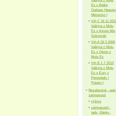
Valkýra z Molu
Es x Belke
Outlaws Heaven
Německo )
Vrh C 16.11.201
Valkýra z Molu
Es x Amore Mio
Srdcerváč
Vrh A 19.3.2009
Valkýra z Molu
Es x Qeron z
Molu Es
Vrh B 1.7.2010
Valkýra z Molu
Es x Eury z
Peronówki (
Polsko )
Nezařazené - rady
zajímavosti
výživa
zajímavosti -
rady, články ,