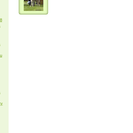
18
a
a
ku
a
ty