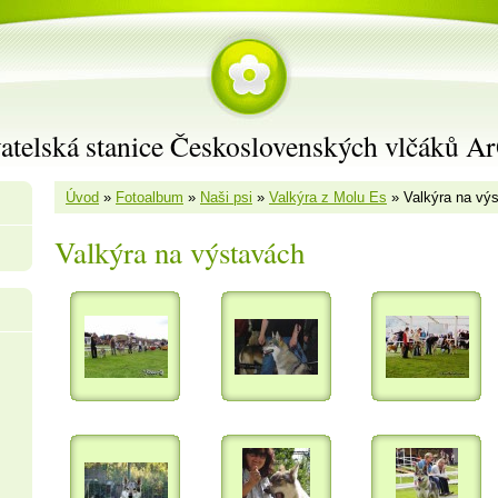
atelská stanice Československých vlčáků A
Úvod
»
Fotoalbum
»
Naši psi
»
Valkýra z Molu Es
»
Valkýra na vý
Valkýra na výstavách