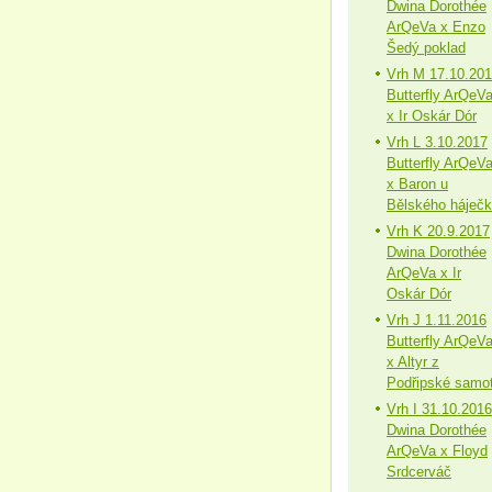
Dwina Dorothée
ArQeVa x Enzo
Šedý poklad
Vrh M 17.10.20
Butterfly ArQeV
x Ir Oskár Dór
Vrh L 3.10.2017
Butterfly ArQeV
x Baron u
Bělského háječ
Vrh K 20.9.2017
Dwina Dorothée
ArQeVa x Ir
Oskár Dór
Vrh J 1.11.2016
Butterfly ArQeV
x Altyr z
Podřipské samo
Vrh I 31.10.2016
Dwina Dorothée
ArQeVa x Floyd
Srdcerváč