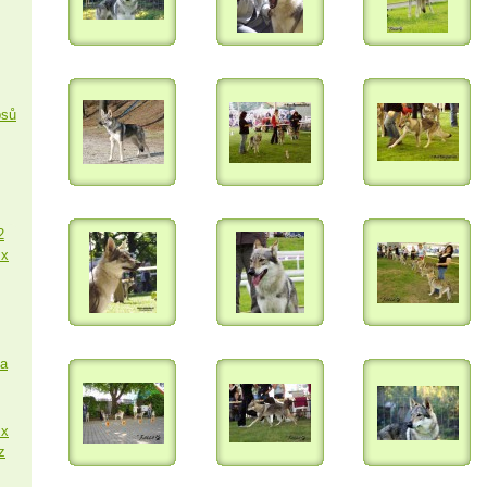
psů
2
 x
sa
 x
z