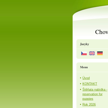
Chov
Jazyky
Menu
Úvod
KONTAKT
Štěňata nabídka -
reservation for
puppies
Rok 2026