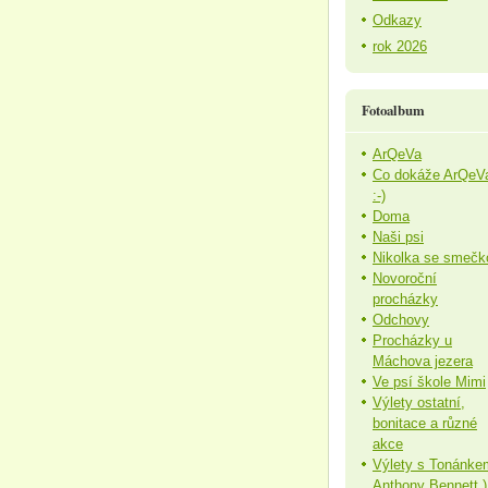
Odkazy
rok 2026
Fotoalbum
ArQeVa
Co dokáže ArQeV
:-)
Doma
Naši psi
Nikolka se smečk
Novoroční
procházky
Odchovy
Procházky u
Máchova jezera
Ve psí škole Mimi
Výlety ostatní,
bonitace a různé
akce
Výlety s Tonánke
Anthony Bennett )