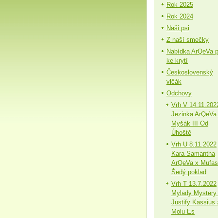
Rok 2025
Rok 2024
Naši psi
Z naší smečky
Nabídka ArQeVa 
ke krytí
Československý
vlčák
Odchovy
Vrh V 14.11.202
Jezinka ArQeVa
Myšák III Od
Úhoště
Vrh U 8.11.2022
Kara Samantha
ArQeVa x Mufa
Šedý poklad
Vrh T 13.7.2022
Mylady Mystery
Justify Kassius 
Molu Es