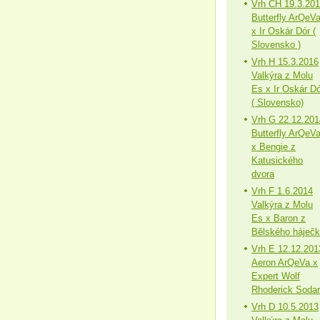
Vrh CH 19.3.20
Butterfly ArQeV
x Ir Oskár Dór (
Slovensko )
Vrh H 15.3.2016
Valkýra z Molu
Es x Ir Oskár Dó
( Slovensko)
Vrh G 22.12.201
Butterfly ArQeV
x Bengie z
Katusického
dvora
Vrh F 1.6.2014
Valkýra z Molu
Es x Baron z
Bělského háječ
Vrh E 12.12.201
Aeron ArQeVa x
Expert Wolf
Rhoderick Sodar
Vrh D 10.5.2013