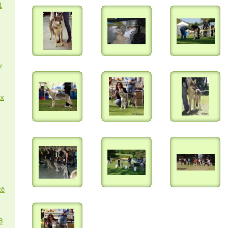
1
z
 x
tě
8