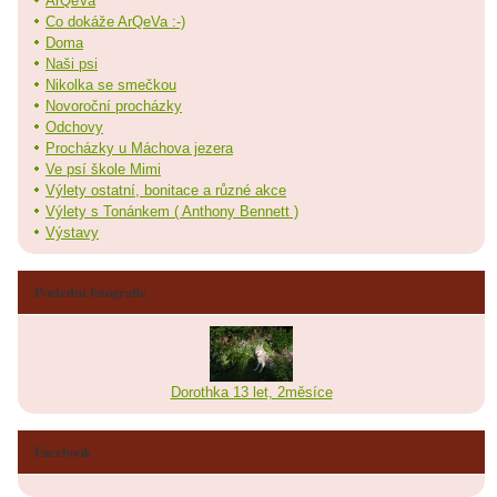
ArQeVa
Co dokáže ArQeVa :-)
Doma
Naši psi
Nikolka se smečkou
Novoroční procházky
Odchovy
Procházky u Máchova jezera
Ve psí škole Mimi
Výlety ostatní, bonitace a různé akce
Výlety s Tonánkem ( Anthony Bennett )
Výstavy
Poslední fotografie
Dorothka 13 let, 2měsíce
Facebook