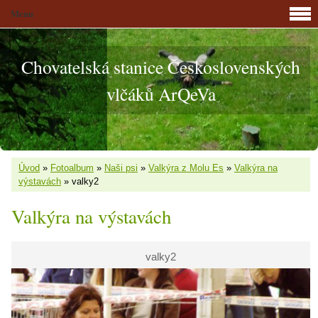
Menu
Chovatelská stanice Československých
vlčáků ArQeVa
Úvod
»
Fotoalbum
»
Naši psi
»
Valkýra z Molu Es
»
Valkýra na
výstavách
»
valky2
Valkýra na výstavách
valky2