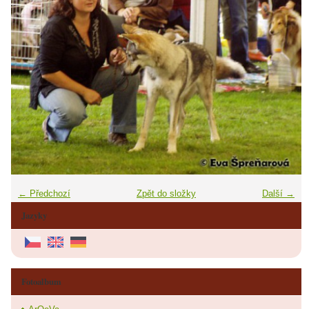
← Předchozí
Zpět do složky
Další →
Jazyky
Fotoalbum