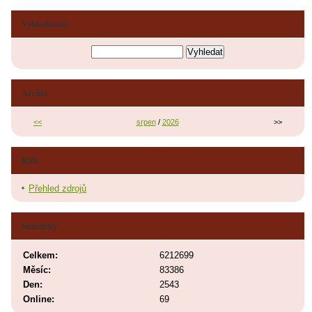
Vyhledávání
Archiv
<<
srpen
/
2026
>>
RSS
Přehled zdrojů
Statistiky
Celkem:
6212699
Měsíc:
83386
Den:
2543
Online:
69