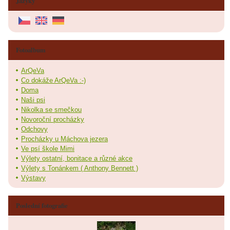
Jazyky
Fotoalbum
ArQeVa
Co dokáže ArQeVa :-)
Doma
Naši psi
Nikolka se smečkou
Novoroční procházky
Odchovy
Procházky u Máchova jezera
Ve psí škole Mimi
Výlety ostatní, bonitace a různé akce
Výlety s Tonánkem ( Anthony Bennett )
Výstavy
Poslední fotografie