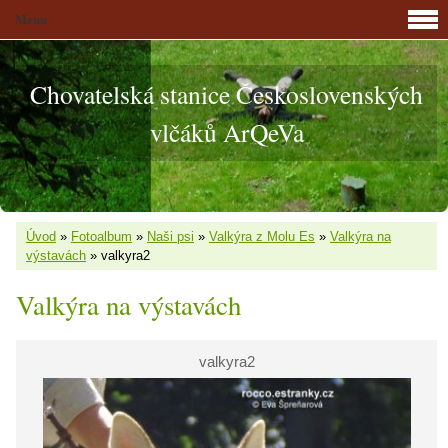
Menu
Chovatelská stanice Československých
vlčáků ArQeVa
Úvod
»
Fotoalbum
»
Naši psi
»
Valkýra z Molu Es
»
Valkýra na
výstavách
»
valkyra2
Valkýra na výstavách
valkyra2