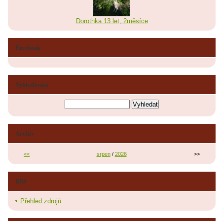
Dorothka 13 let, 2měsíce
Facebook
Vyhledávání
Archiv
<<
srpen
/
2026
>>
RSS
Přehled zdrojů