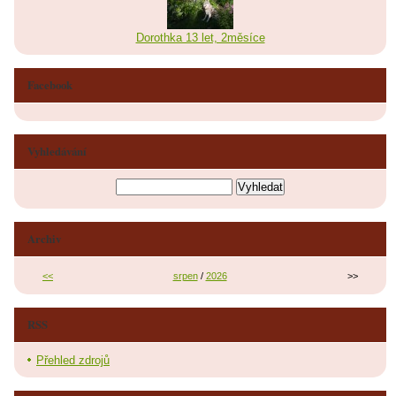
Dorothka 13 let, 2měsíce
Facebook
Vyhledávání
Archiv
<<
srpen
/
2026
>>
RSS
Přehled zdrojů