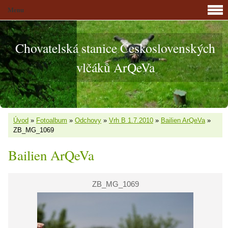
Menu
Chovatelská stanice Československých
vlčáků ArQeVa
Úvod
»
Fotoalbum
»
Odchovy
»
Vrh B 1.7.2010
»
Bailien ArQeVa
»
ZB_MG_1069
Bailien ArQeVa
ZB_MG_1069