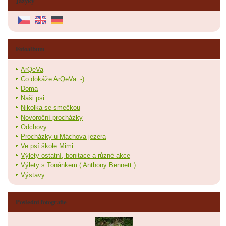
Jazyky
Fotoalbum
ArQeVa
Co dokáže ArQeVa :-)
Doma
Naši psi
Nikolka se smečkou
Novoroční procházky
Odchovy
Procházky u Máchova jezera
Ve psí škole Mimi
Výlety ostatní, bonitace a různé akce
Výlety s Tonánkem ( Anthony Bennett )
Výstavy
Poslední fotografie