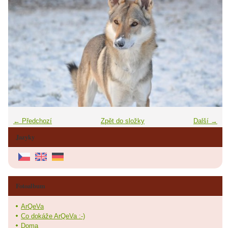
← Předchozí
Zpět do složky
Další →
Jazyky
Fotoalbum
ArQeVa
Co dokáže ArQeVa :-)
Doma