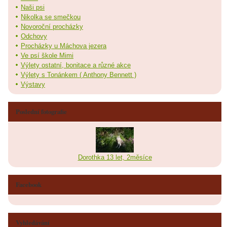
Naši psi
Nikolka se smečkou
Novoroční procházky
Odchovy
Procházky u Máchova jezera
Ve psí škole Mimi
Výlety ostatní, bonitace a různé akce
Výlety s Tonánkem ( Anthony Bennett )
Výstavy
Poslední fotografie
Dorothka 13 let, 2měsíce
Facebook
Vyhledávání