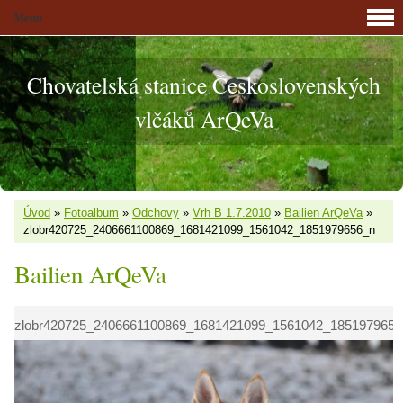
Menu
Chovatelská stanice Československých
vlčáků ArQeVa
Úvod
»
Fotoalbum
»
Odchovy
»
Vrh B 1.7.2010
»
Bailien ArQeVa
»
zlobr420725_2406661100869_1681421099_1561042_1851979656_n
Bailien ArQeVa
zlobr420725_2406661100869_1681421099_1561042_1851979656