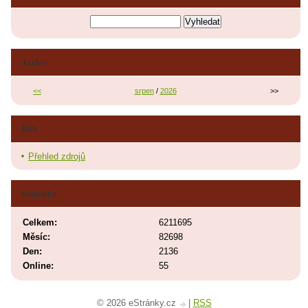
Archiv
<<
srpen
/
2026
>>
RSS
Přehled zdrojů
Statistiky
Celkem:
6211695
Měsíc:
82698
Den:
2136
Online:
55
© 2026 eStránky.cz
|
RSS