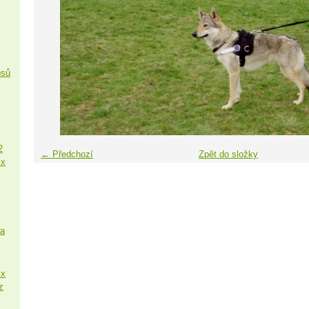
psů
2
← Předchozí
Zpět do složky
 x
sa
 x
z