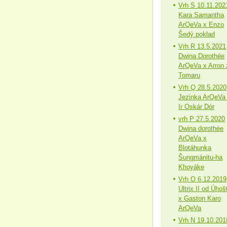
Vrh S 10.11.202
Kara Samantha
ArQeVa x Enzo
Šedý poklad
Vrh R 13.5.2021
Dwina Dorothée
ArQeVa x Arron 
Tomaru
Vrh Q 28.5.2020
Jezinka ArQeVa
Ir Oskár Dór
vrh P 27.5.2020
Dwina dorothée
ArQeVa x
Blotáhunka
Šungmánitu-ha
Khoyáke
Vrh O 6.12.2019
Ultrix II od Úhoš
x Gaston Karo
ArQeVa
Vrh N 19.10.201