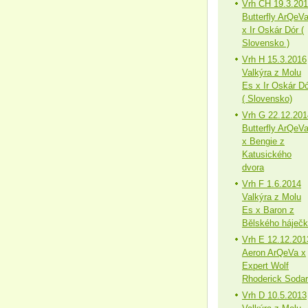
Vrh CH 19.3.20
Butterfly ArQeV
x Ir Oskár Dór (
Slovensko )
Vrh H 15.3.2016
Valkýra z Molu
Es x Ir Oskár Dó
( Slovensko)
Vrh G 22.12.201
Butterfly ArQeV
x Bengie z
Katusického
dvora
Vrh F 1.6.2014
Valkýra z Molu
Es x Baron z
Bělského háječ
Vrh E 12.12.201
Aeron ArQeVa x
Expert Wolf
Rhoderick Sodar
Vrh D 10.5.2013