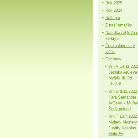
Rok 2025
Rok 2024
Naši psi
Z naší smečky
Nabídka ArQeVa 
ke krytí
Československý
vlčák
Odchovy
Vrh V 14.11.202
Jezinka ArQeVa
Myšák III Od
Úhoště
Vrh U 8.11.2022
Kara Samantha
ArQeVa x Mufa
Šedý poklad
Vrh T 13.7.2022
Mylady Mystery
Justify Kassius 
Molu Es