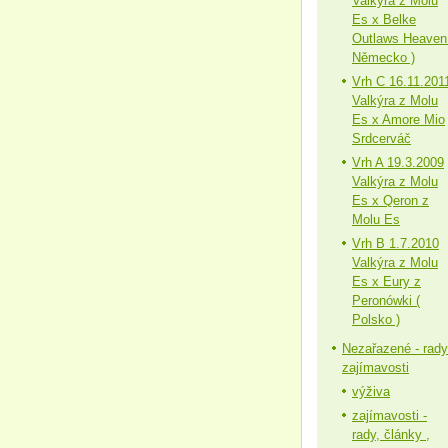
Valkýra z Molu
Es x Belke
Outlaws Heaven
Německo )
Vrh C 16.11.201
Valkýra z Molu
Es x Amore Mio
Srdcerváč
Vrh A 19.3.2009
Valkýra z Molu
Es x Qeron z
Molu Es
Vrh B 1.7.2010
Valkýra z Molu
Es x Eury z
Peronówki (
Polsko )
Nezařazené - rady
zajímavosti
výživa
zajímavosti -
rady, články ,