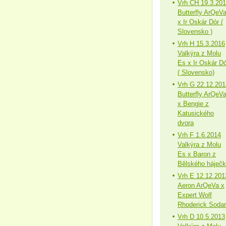
Vrh CH 19.3.20
Butterfly ArQeV
x Ir Oskár Dór (
Slovensko )
Vrh H 15.3.2016
Valkýra z Molu
Es x Ir Oskár Dó
( Slovensko)
Vrh G 22.12.201
Butterfly ArQeV
x Bengie z
Katusického
dvora
Vrh F 1.6.2014
Valkýra z Molu
Es x Baron z
Bělského háječ
Vrh E 12.12.201
Aeron ArQeVa x
Expert Wolf
Rhoderick Sodar
Vrh D 10.5.2013