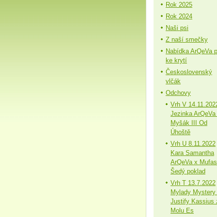
Rok 2025
Rok 2024
Naši psi
Z naší smečky
Nabídka ArQeVa 
ke krytí
Československý
vlčák
Odchovy
Vrh V 14.11.202
Jezinka ArQeVa
Myšák III Od
Úhoště
Vrh U 8.11.2022
Kara Samantha
ArQeVa x Mufa
Šedý poklad
Vrh T 13.7.2022
Mylady Mystery
Justify Kassius 
Molu Es