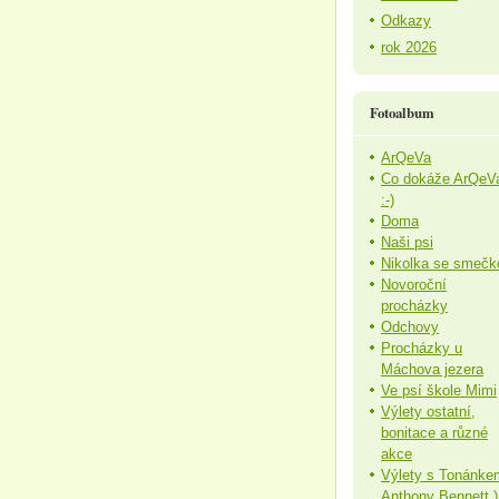
Odkazy
rok 2026
Fotoalbum
ArQeVa
Co dokáže ArQeV
:-)
Doma
Naši psi
Nikolka se smečk
Novoroční
procházky
Odchovy
Procházky u
Máchova jezera
Ve psí škole Mimi
Výlety ostatní,
bonitace a různé
akce
Výlety s Tonánke
Anthony Bennett )