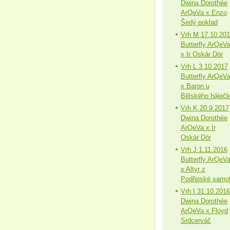
Dwina Dorothée
ArQeVa x Enzo
Šedý poklad
Vrh M 17.10.20
Butterfly ArQeV
x Ir Oskár Dór
Vrh L 3.10.2017
Butterfly ArQeV
x Baron u
Bělského háječ
Vrh K 20.9.2017
Dwina Dorothée
ArQeVa x Ir
Oskár Dór
Vrh J 1.11.2016
Butterfly ArQeV
x Altyr z
Podřipské samo
Vrh I 31.10.2016
Dwina Dorothée
ArQeVa x Floyd
Srdcerváč