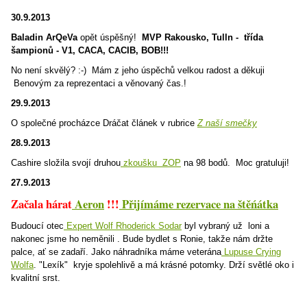
30.9.2013
Baladin ArQeVa
opět úspěšný!
MVP Rakousko, Tulln - třída
šampionů - V1, CACA, CACIB, BOB!!!
No není skvělý? :-) Mám z jeho úspěchů velkou radost a děkuji
Benovým za reprezentaci a věnovaný čas.!
29.9.2013
O společné procházce Dráčat článek v rubrice
Z naší smečky
28.9.2013
Cashire složila svojí druhou
zkoušku ZOP
na 98 bodů. Moc gratuluji!
27.9.2013
Začala hárat
Aeron
!!!
P
řijímáme rezervace na štěńátka
Budoucí otec
Expert Wolf Rhoderick Sodar
byl vybraný už loni a
nakonec jsme ho neměnili . Bude bydlet s Ronie, takže nám držte
palce, ať se zadaří. Jako náhradníka máme veterána
Lupuse Crying
Wolfa
. "Lexík" kryje spolehlivě a má krásné potomky. Drží světlé oko i
kvalitní srst.