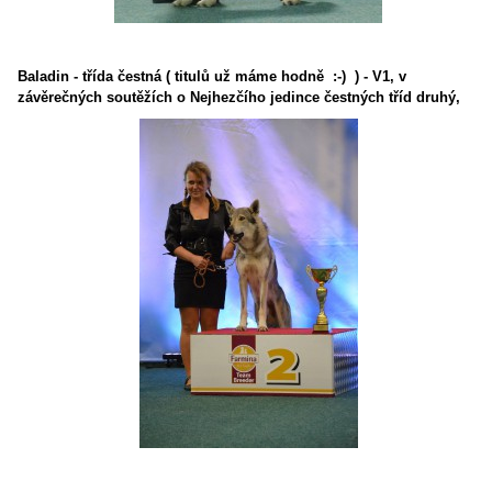
Baladin - třída čestná ( titulů už máme hodně :-) ) - V1, v
závěrečných soutěžích o Nejhezčího jedince čestných tříd druhý,