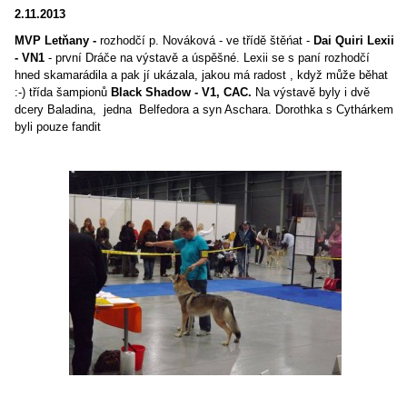
2.11.2013
MVP Letňany -
rozhodčí p. Nováková - ve třídě štěńat -
Dai Quiri Lexii
- VN1
- první Dráče na výstavě a úspěšné. Lexii se s paní rozhodčí
hned skamarádila a pak jí ukázala, jakou má radost , když může běhat
:-) třída šampionů
Black Shadow - V1, CAC.
Na výstavě byly i dvě
dcery Baladina, jedna Belfedora a syn Aschara. Dorothka s Cythárkem
byli pouze fandit