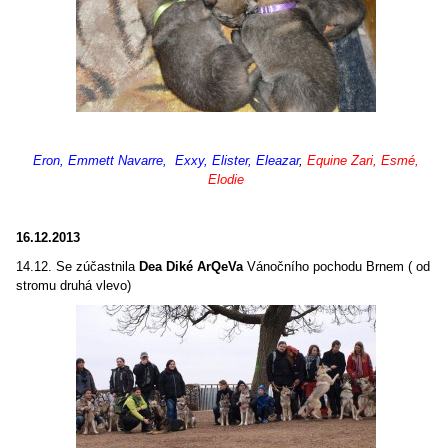
Eron, Emmett Navarre, Exxy, Elister, Eleazar
,
Equine Zari, Esmé,
Elodie
16.12.2013
14.12. Se zúčastnila
Dea Diké ArQeVa
Vánočního pochodu Brnem ( od
stromu druhá vlevo)