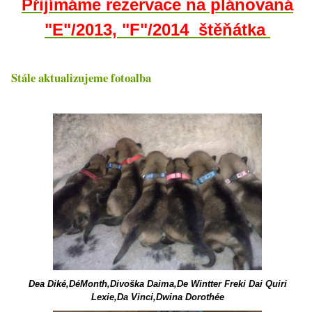
Přijímáme rezervace na plánovaná
"E"/2013, "F"/2014 štěňátka
Stále aktualizujeme fotoalba
Dea Diké,DéMonth,Divoška Daima,De Wintter Freki Dai Quiri
Lexie,Da Vinci,Dwina Dorothée