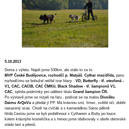
5.10.2013
Doma z výletu. Najeli jsme 530km, ale stálo to za to.
MVP České Budějovice, rozhodčí p. Matyáš
.
Cythar mezitřída,
panu
rozhodčímu se bohužel nelíbil tvar hlavy -
VD, Butterfly - tř. otevřená -
V1, CAC, CACIB, CAC ČMKU, Black Shadow - tř.
šampionů V1,
CAC
, splnila podmínky pro udělení titulu
Grand šampion ČR.
Po výstavě jsme se rozjeli na faru , podívat se na malou
Divošku
Daimu ArQeVu
a předat jí PP. Má krásnou srst. límec, světlé oči, dobře
nasazený ocas. Chodí na cvičák a s kamarádkou Sárou pěkně
hlídá.Cestou jsme se byli proběhnout s Cytharem a Butty po louce
kolem krásnýho kostelíčka a s Irenou jsme obdivovaly v oboře obrovské
stádo laní a jelenů.