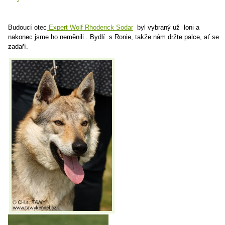
Budoucí otec
Expert Wolf Rhoderick Sodar
byl vybraný už loni a
nakonec jsme ho neměnili . Bydlí s Ronie, takže nám držte palce, ať se
zadaří.