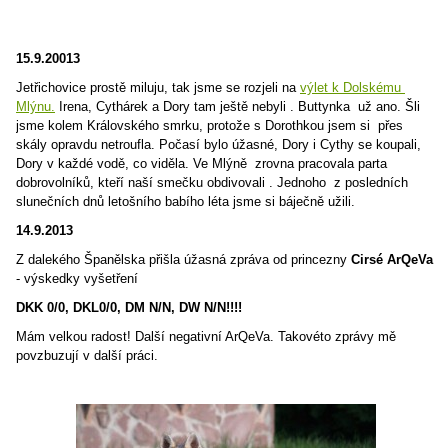
15.9.20013
Jetřichovice prostě miluju, tak jsme se rozjeli na
výlet k Dolskému
Mlýnu.
Irena, Cythárek a Dory tam ještě nebyli . Buttynka už ano. Šli
jsme kolem Královského smrku, protože s Dorothkou jsem si přes
skály opravdu netroufla. Počasí bylo úžasné, Dory i Cythy se koupali,
Dory v každé vodě, co viděla. Ve Mlýně zrovna pracovala parta
dobrovolníků, kteří naší smečku obdivovali . Jednoho z posledních
slunečních dnů letošního babího léta jsme si báječně užili.
14.9.2013
Z dalekého Španělska přišla úžasná zpráva od princezny
Cirsé ArQeVa
- výskedky vyšetření
DKK 0/0, DKL0/0, DM N/N, DW N/N!!!!
Mám velkou radost! Další negativní ArQeVa. Takovéto zprávy mě
povzbuzují v další práci.