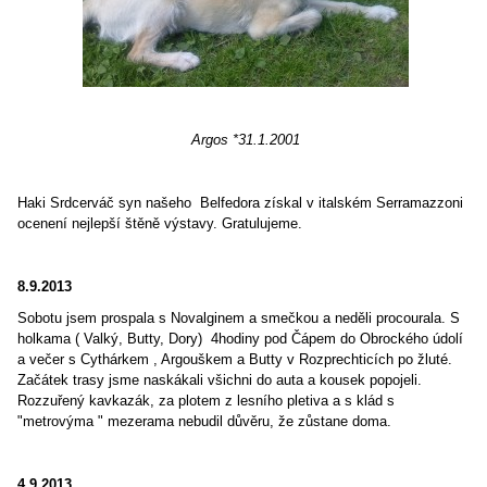
Argos *31.1.2001
Haki Srdcerváč syn našeho Belfedora získal v italském Serramazzoni
ocenení nejlepší štěně výstavy. Gratulujeme.
8.9.2013
Sobotu jsem prospala s Novalginem a smečkou a neděli procourala. S
holkama ( Valký, Butty, Dory) 4hodiny pod Čápem do Obrockého údolí
a večer s Cythárkem , Argouškem a Butty v Rozprechticích po žluté.
Začátek trasy jsme naskákali všichni do auta a kousek popojeli.
Rozzuřený kavkazák, za plotem z lesního pletiva a s klád s
"metrovýma " mezerama nebudil důvěru, že zůstane doma.
4.9.2013