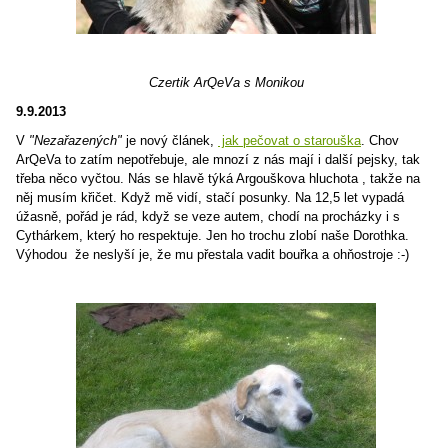
Czertik ArQeVa s Monikou
9.9.2013
V
"Nezařazených"
je nový článek,
jak pečovat o starouška
. Chov
ArQeVa to zatím nepotřebuje, ale mnozí z nás mají i další pejsky, tak
třeba něco vyčtou. Nás se hlavě týká Argouškova hluchota , takže na
něj musím křičet. Když mě vidí, stačí posunky. Na 12,5 let vypadá
úžasně, pořád je rád, když se veze autem, chodí na procházky i s
Cythárkem, který ho respektuje. Jen ho trochu zlobí naše Dorothka.
Výhodou že neslyší je, že mu přestala vadit bouřka a ohňostroje :-)