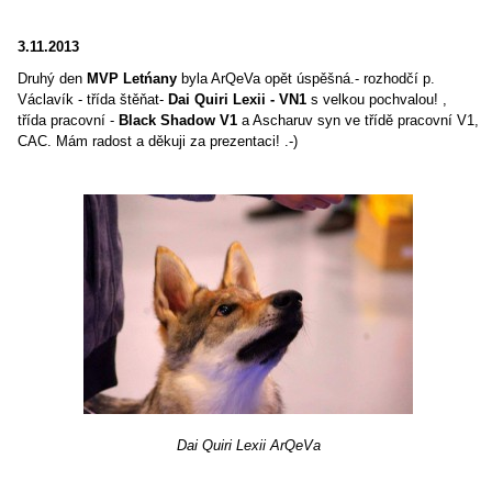
3.11.2013
Druhý den
MVP Letńany
byla ArQeVa opět úspěšná.- rozhodčí p.
Václavík - třída štěňat-
Dai Quiri Lexii - VN1
s velkou pochvalou! ,
třída pracovní -
Black Shadow V1
a Ascharuv syn ve třídě pracovní V1,
CAC. Mám radost a děkuji za prezentaci! .-)
Dai Quiri Lexii ArQeVa