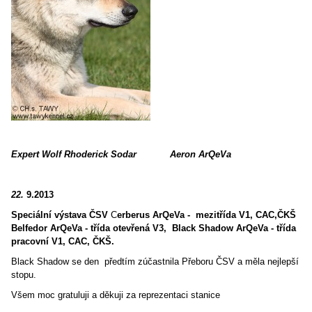
Expert Wolf Rhoderick Sodar Aeron ArQeVa
22.
9.2013
Speciální výstava ČSV
C
erberus ArQeVa - mezitřída V1, CAC,ČKŠ
Belfedor ArQeVa - třída otevřená V3, Black Shadow ArQeVa - třída
pracovní V1, CAC, ČKŠ.
Black Shadow se den předtím zúčastnila Přeboru ČSV a měla nejlepší
stopu.
Všem moc gratuluji a děkuji za reprezentaci stanice