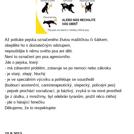
Až potkáte pejska označeného žlutou mašličkou či šátkem,
obejděte ho s dostatečným odstupem,
nepouštějte k němu svého psa ani děti.
Není to označení pro psa agresivního.
Jde o pejska, který:
- má zdravotní problém, zotavuje se po nemoci neb
o zákroku
- je starý, slepý, hluchý
- je ve speciálním výcviku a potřebuje se soustředit
(budoucí asistenční, canisterapeutický, slepecký, policejní pes)
- pejsek prochází socializací, je bázlivý, zvyká si na nové prostředí
(je z útulku, z množírny, byl odebrán tyranům, prožil něco zlého)
- jde o hárající fenečku
Děkujeme, že to respektujete.
10.9.2013