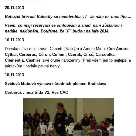
20.11.2013
Bohužel březost Butterfly se nepotvrdila. :-( Je nám to moc líto....
Všem, co mají rezervaci se omlouvám a snad nám zůstanou i
nadále nakloněni. Doufáme, že "F" budou na jaře 2014.
16.11.2013
Dneska slaví moji krásní Caparti ( Valkýra x Amore Mio )- C
on Amore,
Cythar, Cerberus, Céron, Cullen , Czertik, Cirsé, Carcoolka,
Clementia,
Cashire
své druhé narozeniny! Přeji všem jen to nejlepší a
páníčkům i nadále pevné nervy .
10.11.2013
Světová klubová výstava národních plemen Bratislava
Cerberus . mezitřída V2, Res CAC