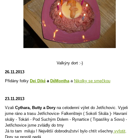
Valkýry dort :-)
26.11.2013
Přidány fotky
Dei Diké
a
DéMontha
a
Nikolky se smečkou
23.11.2013
Vzali
Cythara, Butty a Dory
na celodenní výlet do Jetřichovic. Vyjeli
jsme ráno a trasu Jetřichovice- Falkenštejn ( Sokolí Skála )- Havraní
skály - Tokáń - Pod Suchým Dolem - Rynartice ( Trpaslíky a Sovu) -
Jetřichovice jsme zvládly do tmy
Já to tam miluju ! Největší dobrodružství bylo chtít všechny
vyfotit
.
Dory se prostě nedá