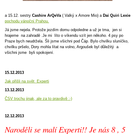
a 15.12. sestry
Cashire ArQeVa
( Valký x Amore Mio) a
Dai Quiri Lexie
pochodu vánoční Prahou.
Já jsme nejela. Protože jezdím domu odpoledne a už je tma, jen si
hrajeme na zahradě .Je mi líto o víkendu vzít jen někoho. 4 psy po
Praze bych neudržela. Šli jsme všichni pod Čáp. Bylo chvilku sluníčko,
chvilku pršelo, Dory mohla lítat na volno, Argoušek byl důležitý a
všichni jsme byli spokojení.
15.12.2013
Jak přišli na svět Experti
13.12.2013
ČSV trochu jinak, ale za to pravdivě :-)
12.12.2013
Naroděli se malí Experti!! Je nás 8 , 5