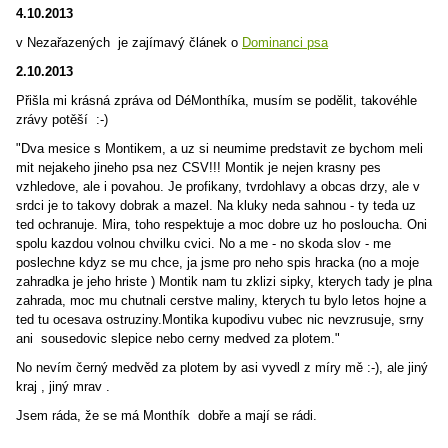
4.10.2013
v Nezařazených je zajímavý článek o
Dominanci psa
2.10.2013
Přišla mi krásná zpráva od DéMonthíka, musím se podělit, takovéhle
zrávy potěší :-)
"Dva mesice s Montikem, a uz si neumime predstavit ze bychom meli
mit nejakeho jineho psa nez CSV!!! Montik je nejen krasny pes
vzhledove, ale i povahou. Je profikany, tvrdohlavy a obcas drzy, ale v
srdci je to takovy dobrak a mazel. Na kluky neda sahnou - ty teda uz
ted ochranuje. Mira, toho respektuje a moc dobre uz ho posloucha. Oni
spolu kazdou volnou chvilku cvici. No a me - no skoda slov - me
poslechne kdyz se mu chce, ja jsme pro neho spis hracka (no a moje
zahradka je jeho hriste )
Montik nam tu zklizi sipky, kterych tady je plna
zahrada, moc mu chutnali cerstve maliny, kterych tu bylo letos hojne a
ted tu ocesava ostruziny.
Montika kupodivu vubec nic nevzrusuje, srny
ani sousedovic slepice nebo cerny medved za plotem."
No nevím černý medvěd za plotem by asi vyvedl z míry mě :-), ale jiný
kraj , jiný mrav .
Jsem ráda, že se má Monthík dobře a mají se rádi.