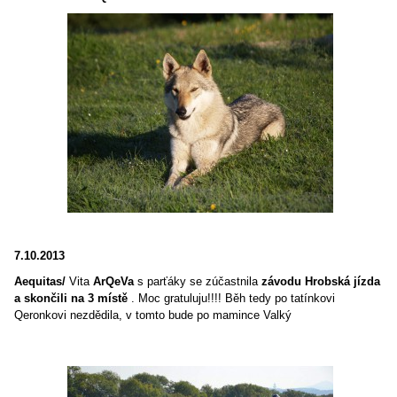
7.10.2013
Aequitas/
Vita
ArQeVa
s parťáky se zúčastnila
závodu Hrobská jízda
a skončili na 3 místě
. Moc gratuluju!!!! Běh tedy po tatínkovi
Qeronkovi nezdědila, v tomto bude po mamince Valký