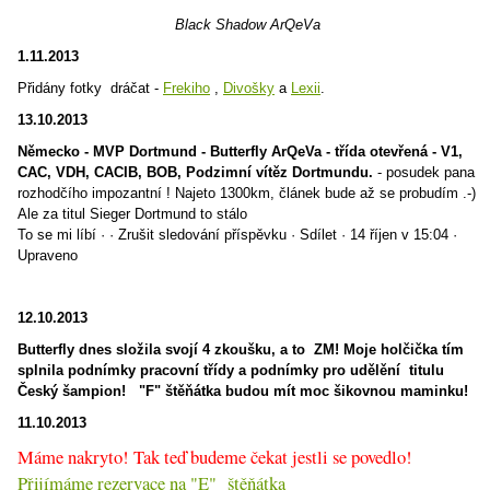
Black Shadow ArQeVa
1.11.2013
Přidány fotky dráčat -
Frekiho
,
Divošky
a
Lexii
.
13.10.2013
Německo - MVP Dortmund - Butterfly ArQeVa - třída otevřená - V1,
CAC, VDH, CACIB, BOB, Podzimní vítěz Dortmundu.
- posudek pana
rozhodčího impozantní ! Najeto 1300km, článek bude až se probudím .-)
Ale za titul Sieger Dortmund to stálo
To se mi líbí · · Zrušit sledování příspěvku · Sdílet · 14 říjen v 15:04 ·
Upraveno
12.10.2013
Butterfly dnes složila svojí 4 zkoušku, a to ZM! Moje holčička tím
splnila podnímky pracovní třídy a podnímky pro udělění titulu
Český šampion! "F" štěňátka budou mít moc šikovnou maminku!
11.10.2013
Máme nakryto! Tak teď budeme čekat jestli se povedlo!
Přijímáme rezervace na "E" štěňátka