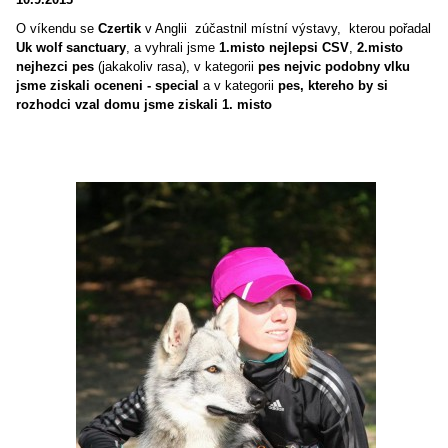
O víkendu se
Czertik
v Anglii zúčastnil místní výstavy
, kterou pořadal
Uk wolf sanctuary
, a vyhrali jsme
1.misto nejlepsi CSV
,
2.misto
nejhezci pes
(jakakoliv rasa), v kategorii
pes nejvic podobny vlku
jsme ziskali oceneni - special
a v kategorii
pes, ktereho by si
rozhodci vzal domu jsme ziskali 1. misto