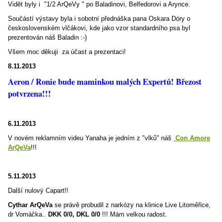
Vidět byly i "1/2 ArQeVy " po Baladinovi, Belfedorovi a Arynce.
Součástí výstavy byla i sobotní přednáška pana Oskara Dóry o
československém vlčákovi, kde jako vzor standardního psa byl
prezentován náš Baladin :-)
Všem moc děkuji za účast a prezentaci!
8.11.2013
Aeron / Ronie bude maminkou malých Expertů! Březost
potvrzena!!!
6.11.2013
V novém reklamním videu Yanaha je jedním z "vlků" náš
Con Amore
ArQeVa
!!!
5.11.2013
Další nulový Capart!!
Cythar ArQeVa
se právě probudil z narkózy na klinice Live Litoměřice,
dr Vomáčka..
DKK 0/0, DKL 0/0
!!! Mám velkou radost.