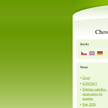
Chov
Jazyky
Menu
Úvod
KONTAKT
Štěňata nabídka -
reservation for
puppies
Rok 2026