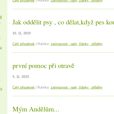
Celý příspěvek
|
Rubrika:
zajímavosti - rady, články , příběhy
18
Jak oddělit psy , co dělat,když pes ko
a
10. 11. 2019
a
Celý příspěvek
|
Rubrika:
zajímavosti - rady, články , příběhy
ku
první pomoc při otravě
5. 11. 2019
a
Celý příspěvek
|
Rubrika:
zajímavosti - rady, články , příběhy
ty
Mým Andělům...