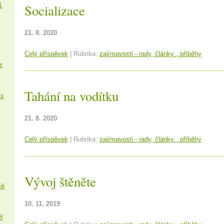
1
Socializace
21. 8. 2020
Celý příspěvek
|
Rubrika:
zajímavosti - rady, články , příběhy
z
Tahání na vodítku
 x
21. 8. 2020
Celý příspěvek
|
Rubrika:
zajímavosti - rady, články , příběhy
Vývoj štěněte
tě
10. 11. 2019
8