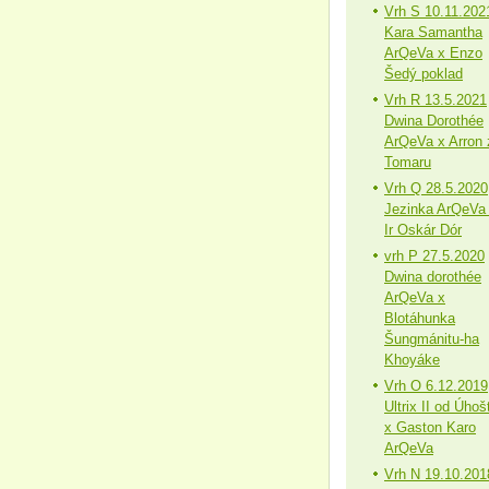
Vrh S 10.11.202
Kara Samantha
ArQeVa x Enzo
Šedý poklad
Vrh R 13.5.2021
Dwina Dorothée
ArQeVa x Arron 
Tomaru
Vrh Q 28.5.2020
Jezinka ArQeVa
Ir Oskár Dór
vrh P 27.5.2020
Dwina dorothée
ArQeVa x
Blotáhunka
Šungmánitu-ha
Khoyáke
Vrh O 6.12.2019
Ultrix II od Úhoš
x Gaston Karo
ArQeVa
Vrh N 19.10.201