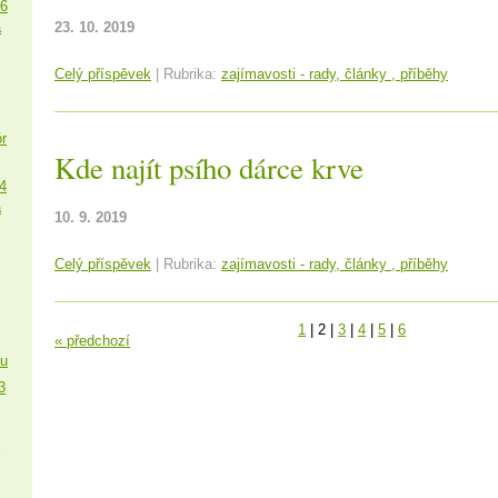
16
a
23. 10. 2019
Celý příspěvek
|
Rubrika:
zajímavosti - rady, články , příběhy
r
Kde najít psího dárce krve
4
a
10. 9. 2019
Celý příspěvek
|
Rubrika:
zajímavosti - rady, články , příběhy
1
|
2
|
3
|
4
|
5
|
6
« předchozí
ku
3