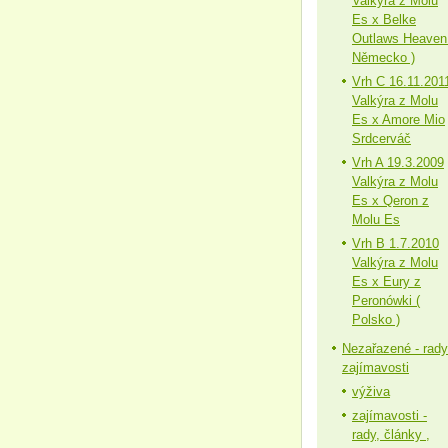
Valkýra z Molu
Es x Belke
Outlaws Heaven
Německo )
Vrh C 16.11.201
Valkýra z Molu
Es x Amore Mio
Srdcerváč
Vrh A 19.3.2009
Valkýra z Molu
Es x Qeron z
Molu Es
Vrh B 1.7.2010
Valkýra z Molu
Es x Eury z
Peronówki (
Polsko )
Nezařazené - rady
zajímavosti
výživa
zajímavosti -
rady, články ,