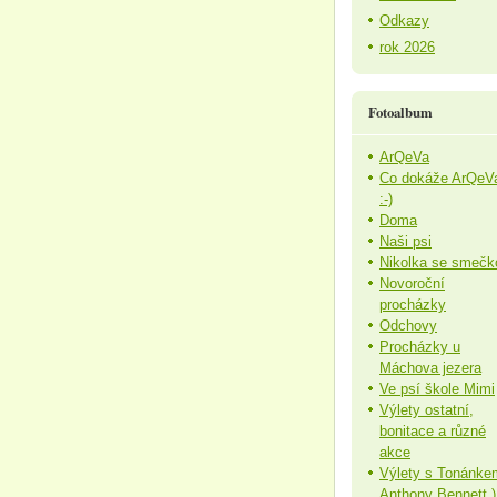
Odkazy
rok 2026
Fotoalbum
ArQeVa
Co dokáže ArQeV
:-)
Doma
Naši psi
Nikolka se smečk
Novoroční
procházky
Odchovy
Procházky u
Máchova jezera
Ve psí škole Mimi
Výlety ostatní,
bonitace a různé
akce
Výlety s Tonánke
Anthony Bennett )