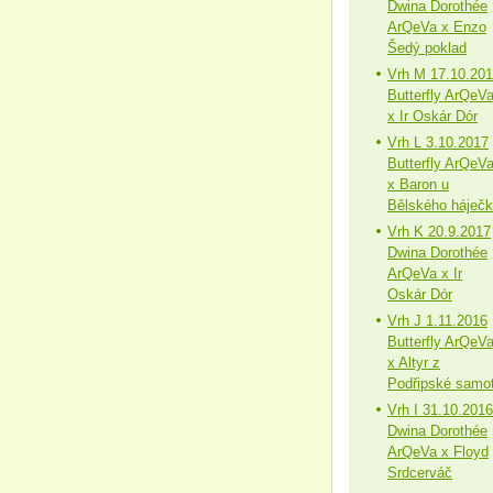
Dwina Dorothée
ArQeVa x Enzo
Šedý poklad
Vrh M 17.10.20
Butterfly ArQeV
x Ir Oskár Dór
Vrh L 3.10.2017
Butterfly ArQeV
x Baron u
Bělského háječ
Vrh K 20.9.2017
Dwina Dorothée
ArQeVa x Ir
Oskár Dór
Vrh J 1.11.2016
Butterfly ArQeV
x Altyr z
Podřipské samo
Vrh I 31.10.2016
Dwina Dorothée
ArQeVa x Floyd
Srdcerváč