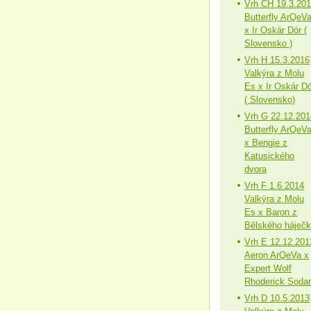
Vrh CH 19.3.20
Butterfly ArQeV
x Ir Oskár Dór (
Slovensko )
Vrh H 15.3.2016
Valkýra z Molu
Es x Ir Oskár Dó
( Slovensko)
Vrh G 22.12.201
Butterfly ArQeV
x Bengie z
Katusického
dvora
Vrh F 1.6.2014
Valkýra z Molu
Es x Baron z
Bělského háječ
Vrh E 12.12.201
Aeron ArQeVa x
Expert Wolf
Rhoderick Sodar
Vrh D 10.5.2013