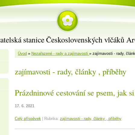
atelská stanice Československých vlčáků A
Úvod
»
Nezařazené - rady a zajímavosti
»
zajímavosti - rady, člán
zajímavosti - rady, články , příběhy
Prázdninové cestování se psem, jak si 
17. 6. 2021
Celý příspěvek
|
Rubrika:
zajímavosti - rady, články , příběhy