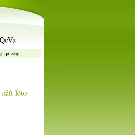
rQeVa
ky , příběhy
užít léto