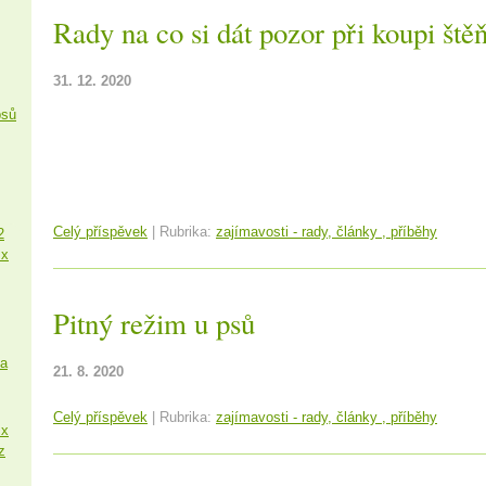
Rady na co si dát pozor při koupi štěň
31. 12. 2020
psů
Celý příspěvek
|
Rubrika:
zajímavosti - rady, články , příběhy
2
 x
Pitný režim u psů
sa
21. 8. 2020
Celý příspěvek
|
Rubrika:
zajímavosti - rady, články , příběhy
 x
z