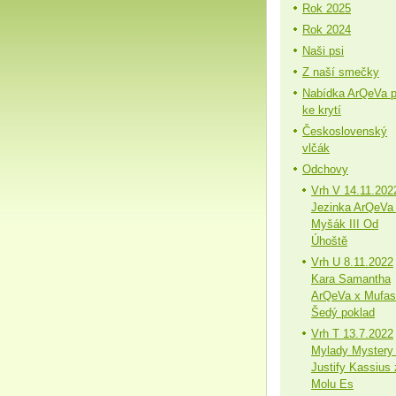
Rok 2025
Rok 2024
Naši psi
Z naší smečky
Nabídka ArQeVa 
ke krytí
Československý
vlčák
Odchovy
Vrh V 14.11.202
Jezinka ArQeVa
Myšák III Od
Úhoště
Vrh U 8.11.2022
Kara Samantha
ArQeVa x Mufa
Šedý poklad
Vrh T 13.7.2022
Mylady Mystery
Justify Kassius 
Molu Es